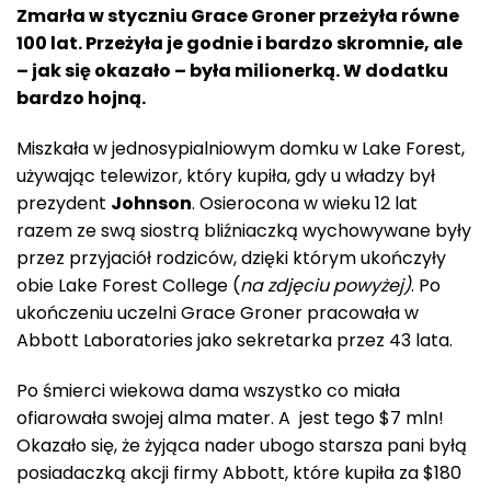
Zmarła w styczniu Grace Groner przeżyła równe
100 lat. Przeżyła je godnie i bardzo skromnie, ale
– jak się okazało – była milionerką. W dodatku
bardzo hojną.
Miszkała w jednosypialniowym domku w Lake Forest,
używając telewizor, który kupiła, gdy u władzy był
prezydent
Johnson
. Osierocona w wieku 12 lat
razem ze swą siostrą bliźniaczką wychowywane były
przez przyjaciół rodziców, dzięki którym ukończyły
obie Lake Forest College (
na zdjęciu powyżej)
. Po
ukończeniu uczelni Grace Groner pracowała w
Abbott Laboratories jako sekretarka przez 43 lata.
Po śmierci wiekowa dama wszystko co miała
ofiarowała swojej alma mater. A jest tego $7 mln!
Okazało się, że żyjąca nader ubogo starsza pani byłą
posiadaczką akcji firmy Abbott, które kupiła za $180