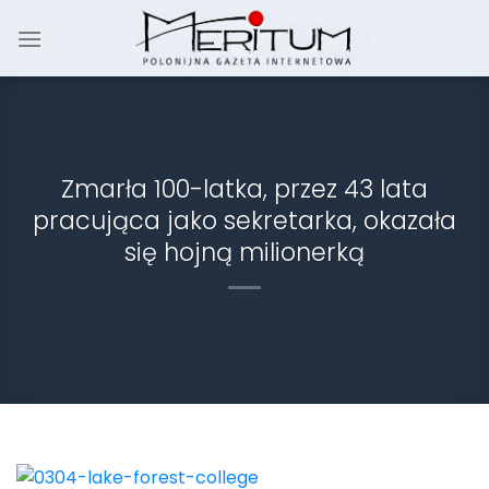
Skip
to
content
Zmarła 100-latka, przez 43 lata
pracująca jako sekretarka, okazała
się hojną milionerką