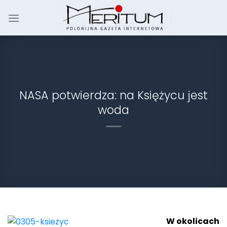
Skip
to
content
NASA potwierdza: na Księżycu jest
woda
W okolicach