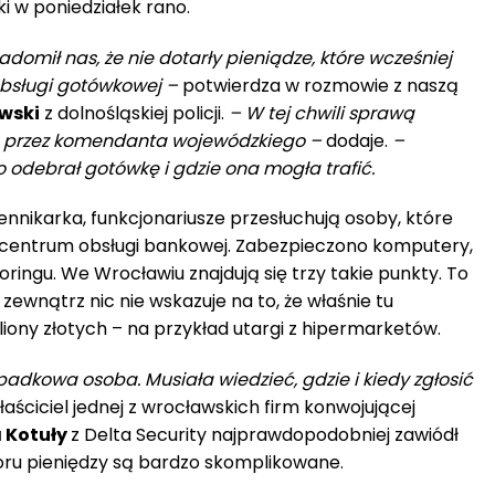
i w poniedziałek rano.
domił nas, że nie dotarły pieniądze, które wcześniej
obsługi gotówkowej –
potwierdza w rozmowie z naszą
wski
z dolnośląskiej policji.
– W tej chwili sprawą
a przez komendanta wojewódzkiego –
dodaje.
–
 odebrał gotówkę i gdzie ona mogła trafić.
iennikarka, funkcjonariusze przesłuchują osoby, które
 centrum obsługi bankowej. Zabezpieczono komputery,
ingu. We Wrocławiu znajdują się trzy takie punkty. To
 zewnątrz nic nie wskazuje na to, że właśnie tu
liony złotych – na przykład utargi z hipermarketów.
padkowa osoba. Musiała wiedzieć, gdzie i kiedy zgłosić
łaściciel jednej z wrocławskich firm konwojującej
 Kotuły
z Delta Security najprawdopodobniej zawiódł
oru pieniędzy są bardzo skomplikowane.