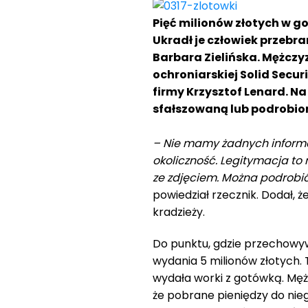
Pięć milionów złotych w g
Ukradł je człowiek przebr
Barbara Zielińska. Mężcz
ochroniarskiej Solid Secur
firmy Krzysztof Lenard. N
sfałszowaną lub podrobio
– Nie mamy żadnych informac
okoliczność. Legitymacja to
ze zdjęciem. Można podrobi
powiedział rzecznik. Dodał, ż
kradzieży.
Do punktu, gdzie przechowywa
wydania 5 milionów złotych. 
wydała worki z gotówką. Mężc
że pobrane pieniędzy do nieg