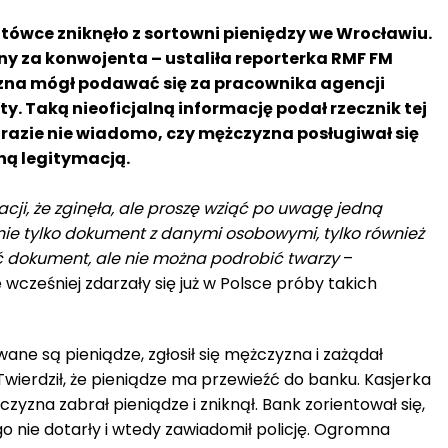
otówce zniknęło z sortowni pieniędzy we Wrocławiu.
any za konwojenta – ustaliła reporterka RMF FM
yzna mógł podawać się za pracownika agencji
ity. Taką nieoficjalną informację podał rzecznik tej
a razie nie wiadomo, czy mężczyzna posługiwał się
ną legitymacją.
ji, że zginęła, ale proszę wziąć po uwagę jedną
 nie tylko dokument z danymi osobowymi, tylko również
ć dokument, ale nie można podrobić twarzy
–
e wcześniej zdarzały się już w Polsce próby takich
ne są pieniądze, zgłosił się mężczyzna i zażądał
Twierdził, że pieniądze ma przewieźć do banku. Kasjerka
zyzna zabrał pieniądze i zniknął. Bank zorientował się,
o nie dotarły i wtedy zawiadomił policję. Ogromna