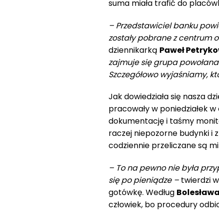
suma miała trafić do placówk
– Przedstawiciel banku powia
zostały pobrane z centrum 
dziennikarką
Paweł Petryko
zajmuje się grupa powołan
Szczegółowo wyjaśniamy, kto
Jak dowiedziała się nasza dz
pracowały w poniedziałek w
dokumentację i taśmy monitor
raczej niepozorne budynki i z
codziennie przeliczane są mi
– To na pewno nie była przy
się po pieniądze –
twierdzi w
gotówkę. Według
Bolesława
człowiek, bo procedury odbi