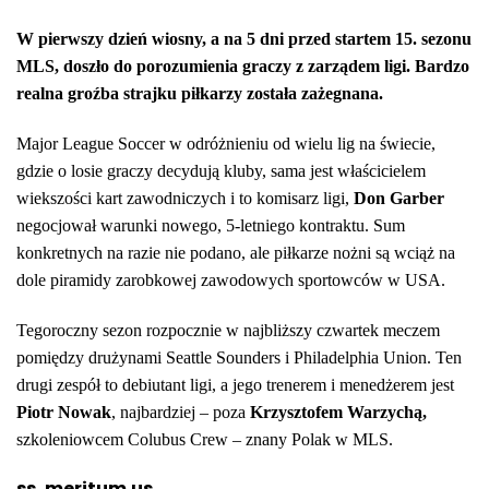
W pierwszy dzień wiosny, a na 5 dni przed startem 15. sezonu
MLS, doszło do porozumienia graczy z zarządem ligi. Bardzo
realna groźba strajku piłkarzy została zażegnana.
Major League Soccer w odróżnieniu od wielu lig na świecie,
gdzie o losie graczy decydują kluby, sama jest właścicielem
wiekszości kart zawodniczych i to komisarz ligi,
Don Garber
negocjował warunki nowego, 5-letniego kontraktu. Sum
konkretnych na razie nie podano, ale piłkarze nożni są wciąż na
dole piramidy zarobkowej zawodowych sportowców w USA.
Tegoroczny sezon rozpocznie w najbliższy czwartek meczem
pomiędzy drużynami Seattle Sounders i Philadelphia Union. Ten
drugi zespół to debiutant ligi, a jego trenerem i menedżerem jest
Piotr Nowak
, najbardziej – poza
Krzysztofem Warzychą,
szkoleniowcem Colubus Crew – znany Polak w MLS.
ss, meritum.us