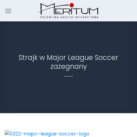
Skip
to
content
Strajk w Major League Soccer
zażegnany