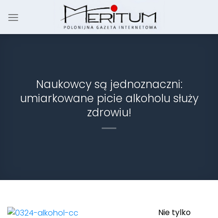
Skip
to
content
Naukowcy są jednoznaczni:
umiarkowane picie alkoholu służy
zdrowiu!
Nie tylko