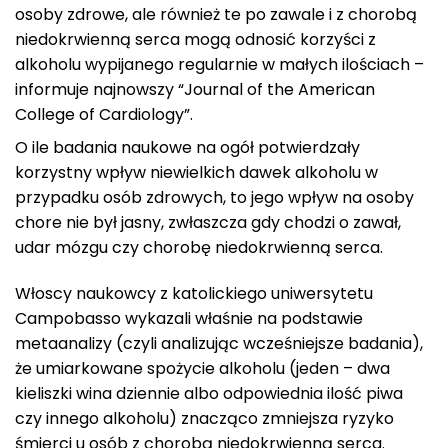
osoby zdrowe, ale również te po zawale i z chorobą
niedokrwienną serca mogą odnosić korzyści z
alkoholu wypijanego regularnie w małych ilościach –
informuje najnowszy “Journal of the American
College of Cardiology”.
O ile badania naukowe na ogół potwierdzały
korzystny wpływ niewielkich dawek alkoholu w
przypadku osób zdrowych, to jego wpływ na osoby
chore nie był jasny, zwłaszcza gdy chodzi o zawał,
udar mózgu czy chorobę niedokrwienną serca.
Włoscy naukowcy z katolickiego uniwersytetu
Campobasso wykazali właśnie na podstawie
metaanalizy (czyli analizując wcześniejsze badania),
że umiarkowane spożycie alkoholu (jeden – dwa
kieliszki wina dziennie albo odpowiednia ilość piwa
czy innego alkoholu) znacząco zmniejsza ryzyko
śmierci u osób z chorobą niedokrwienną serca.