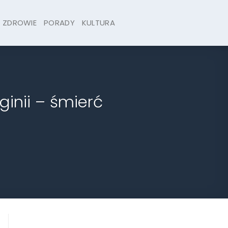
ZDROWIE
PORADY
KULTURA
inii – śmierć