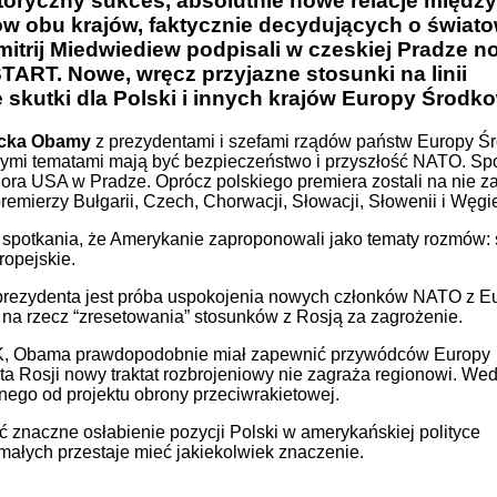
toryczny sukces, absolutnie nowe relacje między
ców obu krajów, faktycznie decydujących o świa
itrij Miedwiediew podpisali w czeskiej Pradze 
TART. Nowe, wręcz przyjazne stosunki na linii
kutki dla Polski i innych krajów Europy Środk
cka Obamy
z prezydentami i szefami rządów państw Europy Śr
ymi tematami mają być bezpieczeństwo i przyszłość NATO. Sp
ora USA w Pradze. Oprócz polskiego premiera zostali na nie z
remierzy Bułgarii, Czech, Chorwacji, Słowacji, Słowenii i Węgie
 spotkania, że Amerykanie zaproponowali jako tematy rozmów: 
ropejskie.
prezydenta jest próba uspokojenia nowych członków NATO z E
na rzecz “zresetowania” stosunków z Rosją za zagrożenie.
 CTK, Obama prawdopodobnie miał zapewnić przywódców Europy
a Rosji nowy traktat rozbrojeniowy nie zagraża regionowi. Wed
nego od projektu obrony przeciwrakietowej.
ć znaczne osłabienie pozycji Polski w amerykańskiej polityce
 małych przestaje mieć jakiekolwiek znaczenie.