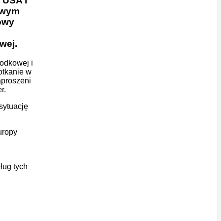
 USA i
towym
nowy
owej
.
odkowej i
otkanie w
aproszeni
r.
sytuację
uropy
ług tych