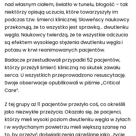
nad własnym ciałem, światło w tunelu, błogość – tak
niektórzy opisują uczucia, które towarzyszyły im
podczas tzw. śmierci klinicznej. Słoweńscy naukowcy
przekonują, że to wszystko jest sprawką… dwutlenku
węgla. Naukowcy twierdzą, że te wszystkie odczucia
są efektem wysokiego stężenia dwutlenku węgla i
potasu w krwi reanimowanych pacjentów.
Badacze przestudiowali przypadki 52 pacjentów,
którzy przeżyli śmierć kliniczną na skutek zawału
serca. U wszystkich przeprowadzono resuscytację.
Swoje obserwacje opublikowali w piśmie „Critical
Care”.
Z tej grupy aż 11 pacjentów przeżyło coś, co określili
jako niezwykłe przeżycia. Okazało się, że pacjenci,
którzy mieli wysoki poziom dwutlenku węgla w żyłach
i w wydychanym powietrzu mieli większą szansę na
to, by przeżyć doświadczenia określane jako „życie