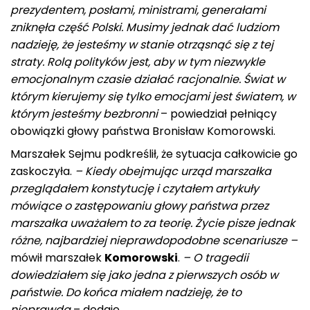
prezydentem, posłami, ministrami, generałami
zniknęła część Polski. Musimy jednak dać ludziom
nadzieję, że jesteśmy w stanie otrząsnąć się z tej
straty. Rolą polityków jest, aby w tym niezwykle
emocjonalnym czasie działać racjonalnie. Świat w
którym kierujemy się tylko emocjami jest światem, w
którym jesteśmy bezbronni
– powiedział pełniący
obowiązki głowy państwa Bronisław Komorowski.
Marszałek Sejmu podkreślił, że sytuacja całkowicie go
zaskoczyła.
– Kiedy obejmując urząd marszałka
przeglądałem konstytucję i czytałem artykuły
mówiące o zastępowaniu głowy państwa przez
marszałka uważałem to za teorię. Życie pisze jednak
różne, najbardziej nieprawdopodobne scenariusze –
mówił marszałek
Komorowski
.
– O tragedii
dowiedziałem się jako jedna z pierwszych osób w
państwie. Do końca miałem nadzieję, że to
nieprawda
– dodaje.