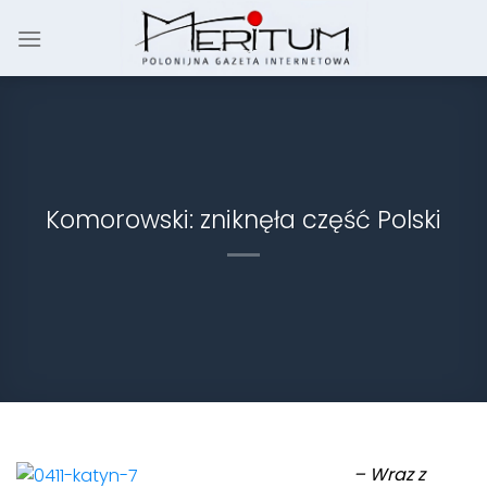
Skip
to
content
Komorowski: zniknęła część Polski
–
Wraz z