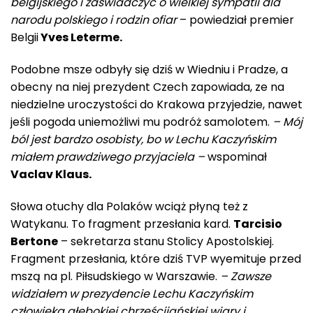
belgijskiego i zaświadczyć o wielkiej sympatii dla
narodu polskiego i rodzin ofiar
– powiedział premier
Belgii
Yves Leterme.
Podobne msze odbyły się dziś w Wiedniu i Pradze, a
obecny na niej prezydent Czech zapowiada, ze na
niedzielne uroczystości do Krakowa przyjedzie, nawet
jeśli pogoda uniemożliwi mu podróż samolotem.
– Mój
ból jest bardzo osobisty, bo w Lechu Kaczyńskim
miałem prawdziwego przyjaciela –
wspominał
Vaclav Klaus.
Słowa otuchy dla Polaków wciąż płyną też z
Watykanu. To fragment przesłania kard.
Tarcisio
Bertone
– sekretarza stanu Stolicy Apostolskiej.
Fragment przesłania, które dziś TVP wyemituje przed
mszą na pl. Piłsudskiego w Warszawie.
– Zawsze
widziałem w prezydencie Lechu Kaczyńskim
człowieka głębokiej chrześcijańskiej wiary i