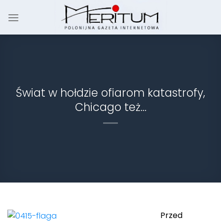
Skip
to
content
Świat w hołdzie ofiarom katastrofy,
Chicago też…
Przed