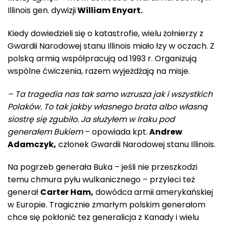
Illinois gen. dywizji
William Enyart.
Kiedy dowiedzieli się o katastrofie, wielu żołnierzy z
Gwardii Narodowej stanu Illinois miało łzy w oczach. Z
polską armią współpracują od 1993 r. Organizują
wspólne ćwiczenia, razem wyjeżdżają na misje.
– Ta tragedia nas tak samo wzrusza jak i wszystkich
Polaków. To tak jakby własnego brata albo własną
siostrę się zgubiło. Ja służyłem w Iraku pod
generałem Bukiem
– opowiada kpt.
Andrew
Adamczyk,
członek Gwardii Narodowej stanu Illinois.
Na pogrzeb generała Buka – jeśli nie przeszkodzi
temu chmura pyłu wulkanicznego – przyleci też
generał
Carter Ham,
dowódca armii amerykańskiej
w Europie. Tragicznie zmarłym polskim generałom
chce się pokłonić tez generalicja z Kanady i wielu