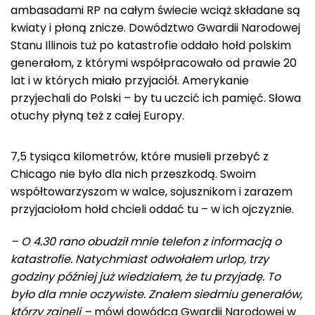
ambasadami RP na całym świecie wciąż składane są
kwiaty i płoną znicze. Dowództwo Gwardii Narodowej
Stanu Illinois tuż po katastrofie oddało hołd polskim
generałom, z którymi współpracowało od prawie 20
lat i w których miało przyjaciół. Amerykanie
przyjechali do Polski – by tu uczcić ich pamięć. Słowa
otuchy płyną też z całej Europy.
7,5 tysiąca kilometrów, które musieli przebyć z
Chicago nie było dla nich przeszkodą. Swoim
współtowarzyszom w walce, sojusznikom i zarazem
przyjaciołom hołd chcieli oddać tu – w ich ojczyznie.
– O 4.30 rano obudził mnie telefon z informacją o
katastrofie. Natychmiast odwołałem urlop, trzy
godziny później już wiedziałem, że tu przyjadę. To
było dla mnie oczywiste. Znałem siedmiu generałów,
którzy zginęli –
mówi dowódca Gwardii Narodowej w