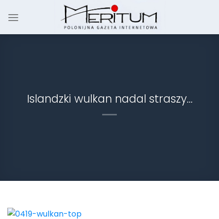
Skip
to
content
Islandzki wulkan nadal straszy…