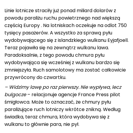
Linie lotnicze straciły już ponad miliard dolarów z
powodu paraliżu ruchu powietrznego nad większą
częścią Europy . Na lotniskach oczekuje na odlot 750
tysięcy pasażerów. A wszystko za sprawą pyłu
wydobywającego się z islandzkiego wulkanu Eyjafjoell.
Teraz pojawiła się na zewnątrz wulkanu lawa.
Paradoksalnie, z tego powodu chmura pyłu
wydobywająca się wcześniej z wulkanu bardzo się
zmniejszyła. Ruch samolotowy ma zostać całkowicie
przywrócony do czwartku.
– Widzimy lawę po raz pierwszy. Nie wypływa, lecz
bulgocze
– relacjonuje agencje France Press pilot
śmigłowca. Może to oznaczać, że chmury pyłu
paraliżujące ruch lotniczy wkrótce znikną. Według
świadka, teraz chmura, która wydobywa się z
wulkanu to głównie para, nie pył.