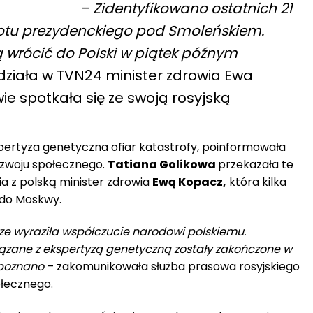
– Zidentyfikowano ostatnich 21
lotu prezydenckiego pod Smoleńskiem.
 wrócić do Polski w piątek późnym
ziała w TVN24 minister zdrowia Ewa
ie spotkała się ze swoją rosyjską
spertyza genetyczna ofiar katastrofy, poinformowała
rozwoju społecznego.
Tatiana Golikowa
przekazała te
a z polską minister zdrowia
Ewą Kopacz,
która kilka
 do Moskwy.
cze wyraziła współczucie narodowi polskiemu.
ązane z ekspertyzą genetyczną zostały zakończone w
zpoznano
– zakomunikowała służba prasowa rosyjskiego
ołecznego.