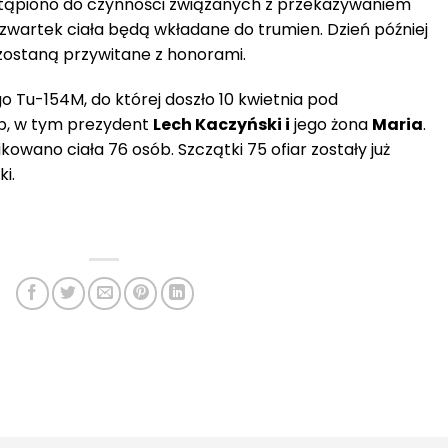
ystąpiono do czynności związanych z przekazywaniem
W czwartek ciała będą wkładane do trumien. Dzień później
 zostaną przywitane z honorami.
 Tu-154M, do której doszło 10 kwietnia pod
ób, w tym prezydent
Lech Kaczyński i
jego żona
Maria
.
kowano ciała 76 osób. Szczątki 75 ofiar zostały już
i.