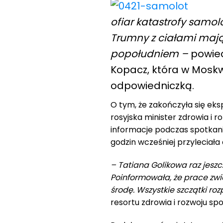
ofiar katastrofy samo
Trumny z ciałami mają
popołudniem –
powied
Kopacz, która w Moskw
odpowiedniczką.
O tym, że zakończyła się ek
rosyjska minister zdrowia i 
informacje podczas spotkani
godzin wcześniej przyleciała
– Tatiana Golikowa raz jesz
Poinformowała, że prace zwi
środę. Wszystkie szczątki ro
resortu zdrowia i rozwoju sp