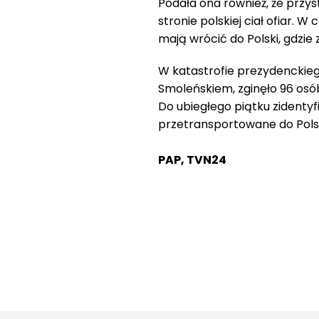
Podała ona również, że prz
stronie polskiej ciał ofiar. 
mają wrócić do Polski, gdzie
W katastrofie prezydenckiego
Smoleńskiem, zginęło 96 os
Do ubiegłego piątku zidentyfi
przetransportowane do Polsk
PAP, TVN24