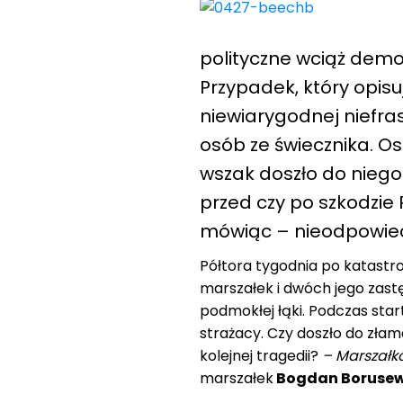
polityczne wciąż demo
Przypadek, który opisu
niewiarygodnej niefras
osób ze świecznika. Os
wszak doszło do niego
przed czy po szkodzie 
mówiąc – nieodpowied
Półtora tygodnia po katastr
marszałek i dwóch jego za
podmokłej łąki. Podczas star
strażacy. Czy doszło do zła
kolejnej tragedii?
– Marszałk
marszałek
Bogdan Borusew