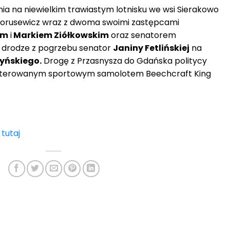
nia na niewielkim trawiastym lotnisku we wsi Sierakowo
 Borusewicz wraz z dwoma swoimi zastępcami
im
i
Markiem Ziółkowskim
oraz senatorem
w drodze z pogrzebu senator
Janiny Fetlińskiej
na
yńskiego.
Drogę z Przasnysza do Gdańska politycy
rterowanym sportowym samolotem Beechcraft King
j
tutaj