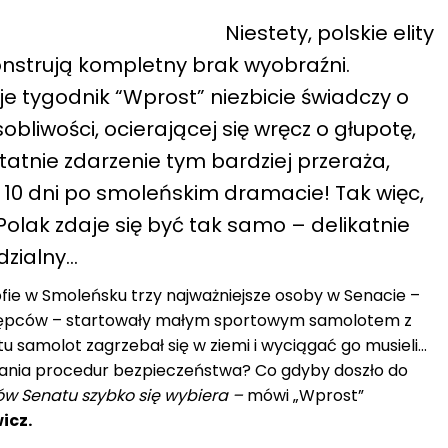
Niestety, polskie elity
nstrują kompletny brak wyobraźni.
je tygodnik “Wprost” niezbicie świadczy o
obliwości, ocierającej się wręcz o głupotę,
tatnie zdarzenie tym bardziej przeraża,
 10 dni po smoleńskim dramacie! Tak więc,
Polak zdaje się być tak samo – delikatnie
zialny…
ofie w Smoleńsku trzy najważniejsze osoby w Senacie –
stępców – startowały małym sportowym samolotem z
tu samolot zagrzebał się w ziemi i wyciągać go musieli…
mania procedur bezpieczeństwa? Co gdyby doszło do
ów Senatu szybko się wybiera –
mówi „Wprost”
icz.