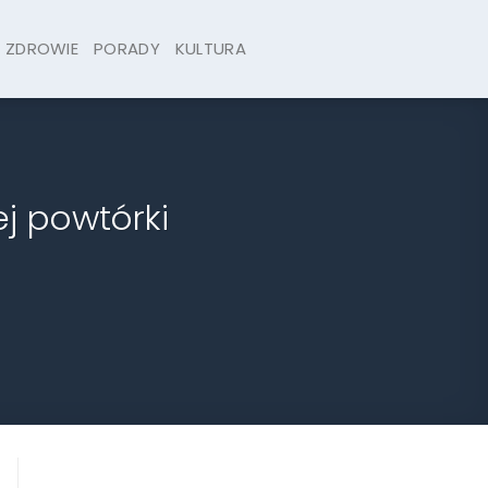
ZDROWIE
PORADY
KULTURA
j powtórki