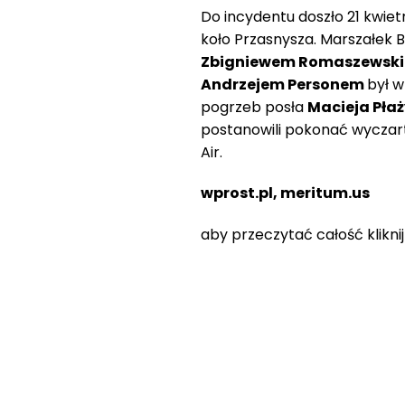
Do incydentu doszło 21 kwiet
koło Przasnysza. Marszałek
Zbigniewem Romaszewsk
Andrzejem Personem
był 
pogrzeb posła
Macieja Płaż
postanowili pokonać wycza
Air.
wprost.pl, meritum.us
aby przeczytać całość klikni