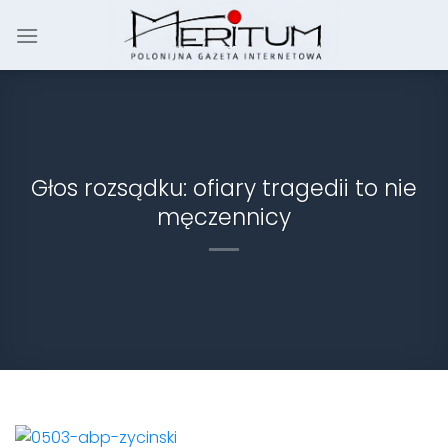
Skip
to
content
Głos rozsądku: ofiary tragedii to nie
męczennicy