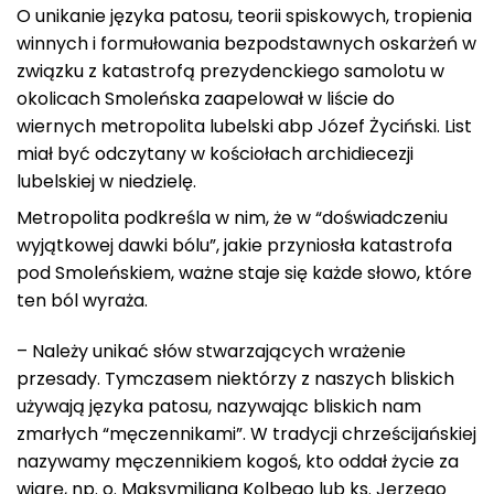
O unikanie języka patosu, teorii spiskowych, tropienia
winnych i formułowania bezpodstawnych oskarżeń w
związku z katastrofą prezydenckiego samolotu w
okolicach Smoleńska zaapelował w liście do
wiernych metropolita lubelski abp Józef Życiński.
List
miał być odczytany w kościołach archidiecezji
lubelskiej w niedzielę.
Metropolita podkreśla w nim, że w “doświadczeniu
wyjątkowej dawki bólu”, jakie przyniosła katastrofa
pod Smoleńskiem, ważne staje się każde słowo, które
ten ból wyraża.
– Należy unikać słów stwarzających wrażenie
przesady. Tymczasem niektórzy z naszych bliskich
używają języka patosu, nazywając bliskich nam
zmarłych “męczennikami”. W tradycji chrześcijańskiej
nazywamy męczennikiem kogoś, kto oddał życie za
wiarę, np. o. Maksymiliana Kolbego lub ks. Jerzego