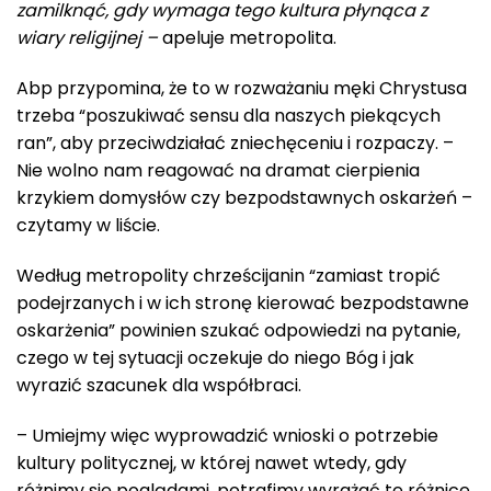
zamilknąć, gdy wymaga tego kultura płynąca z
wiary religijnej –
apeluje metropolita.
Abp przypomina, że to w rozważaniu męki Chrystusa
trzeba “poszukiwać sensu dla naszych piekących
ran”, aby przeciwdziałać zniechęceniu i rozpaczy. –
Nie wolno nam reagować na dramat cierpienia
krzykiem domysłów czy bezpodstawnych oskarżeń –
czytamy w liście.
Według metropolity chrześcijanin “zamiast tropić
podejrzanych i w ich stronę kierować bezpodstawne
oskarżenia” powinien szukać odpowiedzi na pytanie,
czego w tej sytuacji oczekuje do niego Bóg i jak
wyrazić szacunek dla współbraci.
– Umiejmy więc wyprowadzić wnioski o potrzebie
kultury politycznej, w której nawet wtedy, gdy
różnimy się poglądami, potrafimy wyrażać te różnice