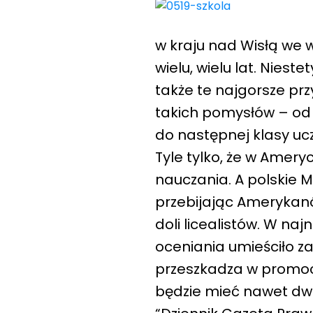
w kraju nad Wisłą
we w
wielu, wielu lat. Nieste
także te najgorsze pr
takich pomysłów – od
do następnej klasy uc
Tyle tylko, że w Amer
nauczania. A polskie M
przebijając Amerykanó
doli licealistów. W n
oceniania umieściło z
przeszkadza w promocj
będzie mieć nawet dwi