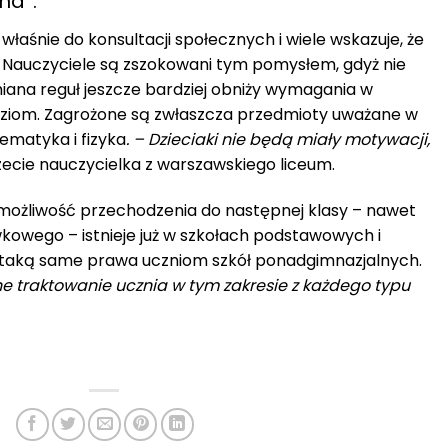
na”.
 właśnie do konsultacji społecznych i wiele wskazuje, że
. Nauczyciele są zszokowani tym pomysłem, gdyż nie
miana reguł jeszcze bardziej obniży wymagania w
oziom. Zagrożone są zwłaszcza przedmioty uważane w
ematyka i fizyka
. – Dzieciaki nie będą miały motywacji,
cie nauczycielka z warszawskiego liceum.
 możliwość przechodzenia do następnej klasy – nawet
owego – istnieje już w szkołach podstawowych i
 taką same prawa uczniom szkół ponadgimnazjalnych.
e traktowanie ucznia w tym zakresie z każdego typu