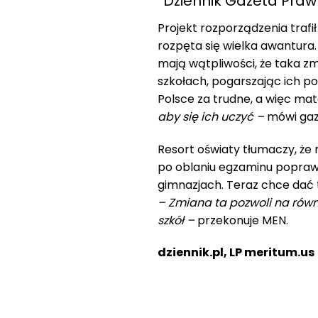
“Dziennik Gazeta Praw
Projekt rozporządzenia trafił
rozpęta się wielka awantura
mają wątpliwości, że taka z
szkołach, pogarszając ich p
Polsce za trudne, a więc mat
aby się ich uczyć –
mówi gaze
Resort oświaty tłumaczy, że
po oblaniu egzaminu poprawk
gimnazjach. Teraz chce dać
– Zmiana ta pozwoli na równ
szkół –
przekonuje MEN.
dziennik.pl, LP meritum.us