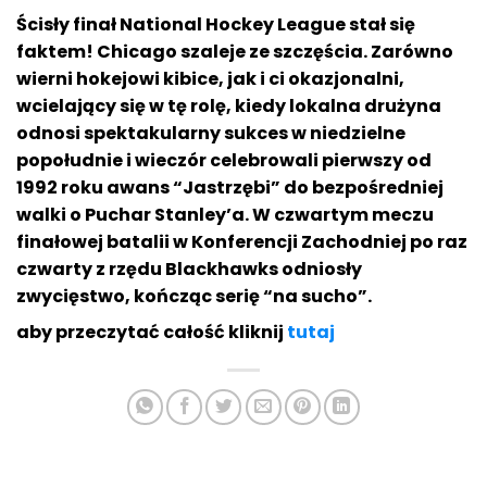
Ścisły finał National Hockey League stał się
faktem! Chicago szaleje ze szczęścia. Zarówno
wierni hokejowi kibice, jak i ci okazjonalni,
wcielający się w tę rolę, kiedy lokalna drużyna
odnosi spektakularny sukces w niedzielne
popołudnie i wieczór celebrowali pierwszy od
1992 roku awans “Jastrzębi” do bezpośredniej
walki o Puchar Stanley’a. W czwartym meczu
finałowej batalii w Konferencji Zachodniej po raz
czwarty z rzędu Blackhawks odniosły
zwycięstwo, kończąc serię “na sucho”.
aby przeczytać całość kliknij
tutaj