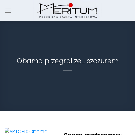
Skip
to
content
Obama przegrał ze… szczurem
Gryzoń, przebiegający