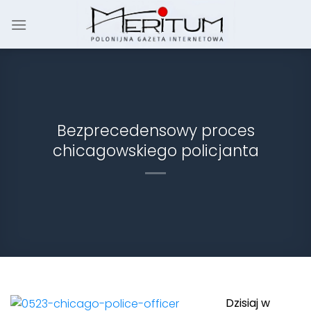
Skip
to
content
Bezprecedensowy proces
chicagowskiego policjanta
Dzisiaj w