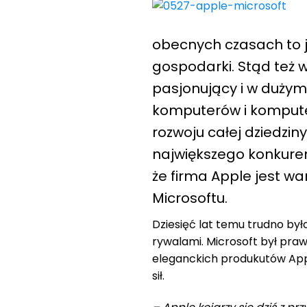
obecnych czasach to j
gospodarki. Stąd też w
pasjonujący i w dużym 
komputerów i komput
rozwoju całej dziedzin
największego konkuren
że firma Apple jest wa
Microsoftu.
Dziesięć lat temu trudno by
rywalami. Microsoft był prawi
eleganckich produkutów Apple
sił.