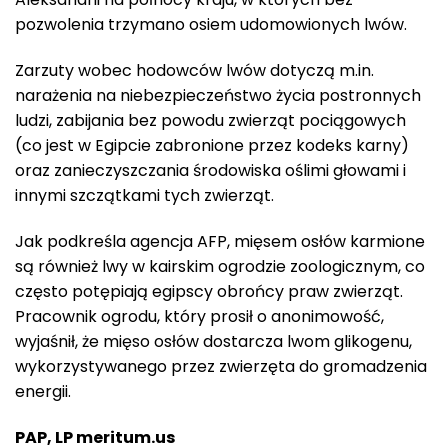
pozwolenia trzymano osiem udomowionych lwów.
Zarzuty wobec hodowców lwów dotyczą m.in.
narażenia na niebezpieczeństwo życia postronnych
ludzi, zabijania bez powodu zwierząt pociągowych
(co jest w Egipcie zabronione przez kodeks karny)
oraz zanieczyszczania środowiska oślimi głowami i
innymi szczątkami tych zwierząt.
Jak podkreśla agencja AFP, mięsem osłów karmione
są również lwy w kairskim ogrodzie zoologicznym, co
często potępiają egipscy obrońcy praw zwierząt.
Pracownik ogrodu, który prosił o anonimowość,
wyjaśnił, że mięso osłów dostarcza lwom glikogenu,
wykorzystywanego przez zwierzęta do gromadzenia
energii.
PAP, LP meritum.us