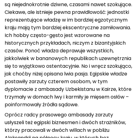
są niejednokrotnie dziwne, czasami nawet szokujące.
Ciekawe, ale istnieje pewna prawidłowość: jednostki
reprezentujące władzę w im bardziej egzotycznym
kraju mają tym bardziej ekscentryczne zamiłowania.
Ich hobby często-gęsto jest wzorowane na
historycznych przykładach, niczym z bizantyjskich
czasów. Ponoć władza deprawuje wszystkich,
jakkolwiek w bananowych republikach uzewnętrznia
się to wyjątkowo ostentacyjnie. No i wręcz szokująco,
jak choćby niżej opisana lwia pasja. Egipskie władze
postawiły zarzuty czterem osobom, w tym
dyplomacie z ambasady Uzbekistanu w Kairze, które
trzymały w domach lwy i karmiły je mięsem osłów –
poinformowały źródła sądowe.
Oprócz radcy prasowego ambasady zarzuty
usłyszeli też egipski biznesmen i dwóch strażników,
którzy pracowali w dwóch willach w pobliżu
Aleksandrii na północy kraju, w których bez