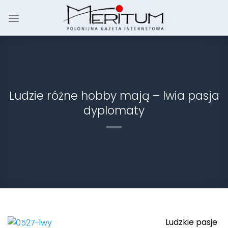
Skip
to
content
Ludzie różne hobby mają – lwia pasja
dyplomaty
Ludzkie pasje