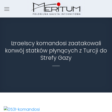
Skip
to
content
Izraelscy komandosi zaatakowali
konwój statków płynących z Turcji do
Strefy Gazy