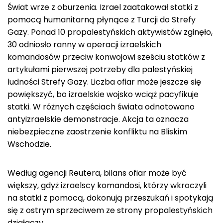
Świat wrze z oburzenia. Izrael zaatakował statki z
pomocą humanitarną płynące z Turcji do Strefy
Gazy. Ponad 10 propalestyńskich aktywistów zginęło,
30 odniosło ranny
w operacji izraelskich
komandosów przeciw konwojowi sześciu statków z
artykułami pierwszej potrzeby dla palestyńskiej
ludności Strefy Gazy. Liczba ofiar może jeszcze się
powiększyć, bo izraelskie wojsko wciąż pacyfikuje
statki. W różnych częściach świata odnotowano
antyizraelskie demonstracje. Akcja ta oznacza
niebezpieczne zaostrzenie konfliktu na Bliskim
Wschodzie.
Według agencji Reutera, bilans ofiar może być
większy, gdyż izraelscy komandosi, którzy wkroczyli
na statki z pomocą, dokonują przeszukań i spotykają
się z ostrym sprzeciwem ze strony propalestyńskich
działaczy.