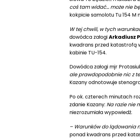
coś tam widać… może nie będ
kokpicie samolotu Tu 154 M n
W tej chwili, w tych warunka
dowódca załogi
Arkadiusz 
kwadrans przed katastrofą
kabinie TU-154.
Dowódca załogi mjr Protasiu
ale prawdopodobnie nic z te
Kazany odnotowuje stenogr
Po ok. czterech minutach ro
zdanie Kazany:
Na razie nie 
niezrozumiała wypowiedź.
– Warunków do lądowania 
ponad kwadrans przed katast