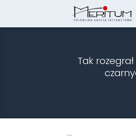
Skip
to
content
Tak rozegra
czarny