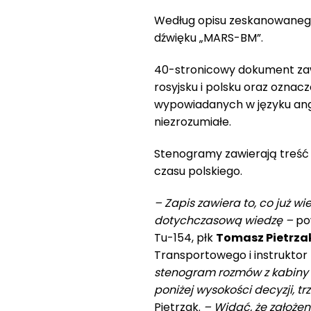
Według opisu zeskanowanego 
dźwięku „MARS-BM”.
40-stronicowy dokument zawi
rosyjsku i polsku oraz oznac
wypowiadanych w języku angi
niezrozumiałe.
Stenogramy zawierają treść 
czasu polskiego.
– Zapis zawiera to, co już w
dotychczasową wiedzę –
pow
Tu-154, płk
Tomasz Pietrza
Transportowego i instruktor 
stenogram rozmów z kabiny p
poniżej wysokości decyzji, t
Pietrzak.
– Widać, że założen