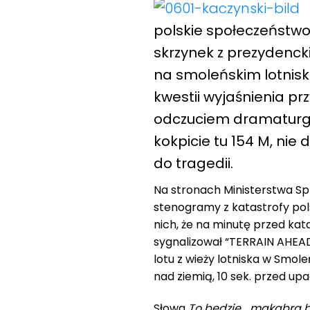
polskie społeczeństwo
skrzynek z prezydencki
na smoleńskim lotnisku
kwestii wyjaśnienia p
odczuciem dramaturgii
kokpicie tu 154 M, nie 
do tragedii.
Na stronach Ministerstwa S
stenogramy z katastrofy po
nich, że na minutę przed ka
sygnalizował “TERRAIN AHEAD”
lotu z wieży lotniska w Smo
nad ziemią, 10 sek. przed up
Słowa
To będzie… makabra bę