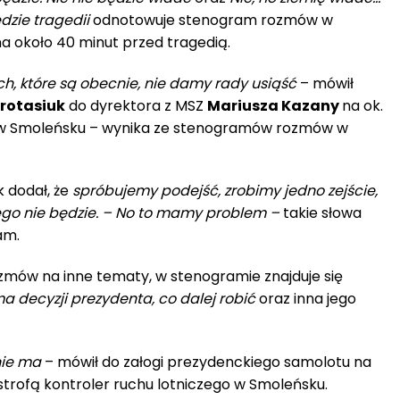
zie tragedii
odnotowuje stenogram rozmów w
a około 40 minut przed tragedią.
ch, które są obecnie, nie damy rady usiąść
– mówił
Protasiuk
do dyrektora z MSZ
Mariusza Kazany
na ok.
 w Smoleńsku – wynika ze stenogramów rozmów w
k dodał, że
spróbujemy podejść, zrobimy jedno zejście,
go nie będzie.
– No to mamy problem –
takie słowa
am.
zmów na inne tematy, w stenogramie znajduje się
ma decyzji prezydenta, co dalej robić
oraz inna jego
nie ma
– mówił do załogi prezydenckiego samolotu na
rofą kontroler ruchu lotniczego w Smoleńsku.