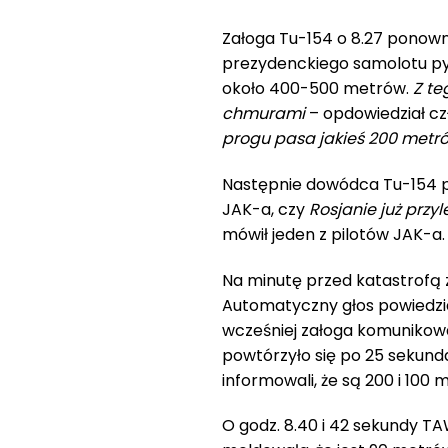
Załoga Tu-154 o 8.27 ponowni
prezydenckiego samolotu py
około 400-500 metrów.
Z te
chmurami
– opdowiedział cz
progu pasa jakieś 200 metr
Następnie dowódca Tu-154 po
JAK-a, czy
Rosjanie już przyl
mówił jeden z pilotów JAK-a.
Na minutę przed katastrofą
Automatyczny głos powiedzia
wcześniej załoga komunikowa
powtórzyło się po 25 sekundac
informowali, że są 200 i 100
O godz. 8.40 i 42 sekundy TA