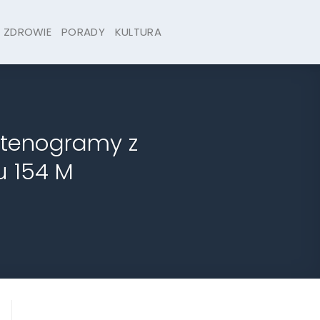
ZDROWIE
PORADY
KULTURA
stenogramy z
u 154 M