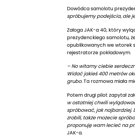
Dowódca samolotu prezyden
spróbujemy podejścia, ale je
Załoga JAK-a 40, który wylą
prezydenckiego samolotu, że
opublikowanych we wtorek 
rejestratorze pokładowym.
– No witamy ciebie serdecznie
Widać jakieś 400 metrów oko
grubo.
Ta rozmowa miała miej
Potem drugi pilot zapytał za
w ostatniej chwili wylądowa
spróbować, jak najbardziej
zrobili, także możecie sprób
proponuję wam lecieć na pr
JAK-a.