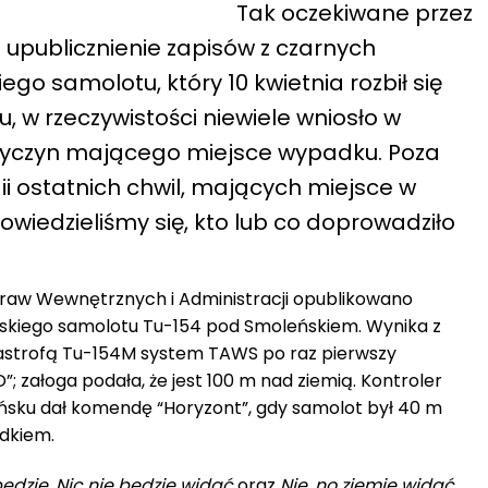
Tak oczekiwane przez
 upublicznienie zapisów z czarnych
ego samolotu, który 10 kwietnia rozbił się
, w rzeczywistości niewiele wniosło w
rzyczyn mającego miejsce wypadku. Poza
 ostatnich chwil, mających miejsce w
dowiedzieliśmy się, kto lub co doprowadziło
praw Wewnętrznych i Administracji opublikowano
lskiego samolotu Tu-154 pod Smoleńskiem. Wynika z
tastrofą Tu-154M system TAWS po raz pierwszy
; załoga podała, że jest 100 m nad ziemią. Kontroler
leńsku dał komendę “Horyzont”, gdy samolot był 40 m
adkiem.
dzie. Nic nie będzie widać
oraz
Nie, no ziemię widać…