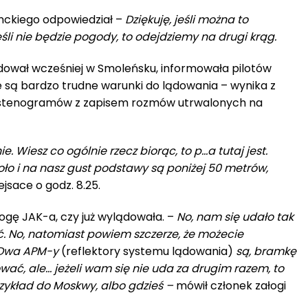
ckiego odpowiedział –
Dziękuję, jeśli można to
śli nie będzie pogody, to odejdziemy na drugi krąg.
dował wcześniej w Smoleńsku, informowała pilotów
 są bardzo trudne warunki do lądowania – wynika z
stenogramów z zapisem rozmów utrwalonych na
. Wiesz co ogólnie rzecz biorąc, to p…a tutaj jest.
ło i na nasz gust podstawy są poniżej 50 metrów,
sace o godz. 8.25.
łogę JAK-a, czy już wylądowała. –
No, nam się udało tak
ć. No, natomiast powiem szczerze, że możecie
. Dwa APM-y
(reflektory systemu lądowania)
są, bramkę
ować, ale… jeżeli wam się nie uda za drugim razem, to
zykład do Moskwy, albo gdzieś –
mówił członek załogi