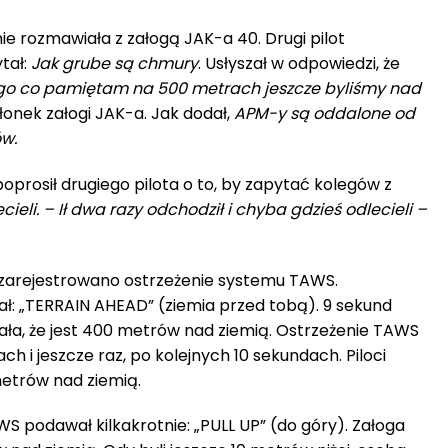
e rozmawiała z załogą JAK-a 40. Drugi pilot
tał:
Jak grube są chmury
. Usłyszał w odpowiedzi, że
go co pamiętam na 500 metrach jeszcze byliśmy nad
łonek załogi JAK-a. Jak dodał,
APM-y są oddalone od
ów.
prosił drugiego pilota o to, by zapytać kolegów z
ecieli. – Ił dwa razy odchodził i chyba gdzieś odlecieli –
 zarejestrowano ostrzeżenie systemu TAWS.
ł: „TERRAIN AHEAD” (ziemia przed tobą). 9 sekund
ła, że jest 400 metrów nad ziemią. Ostrzeżenie TAWS
h i jeszcze raz, po kolejnych 10 sekundach. Piloci
 metrów nad ziemią.
WS podawał kilkakrotnie: „PULL UP” (do góry). Załoga