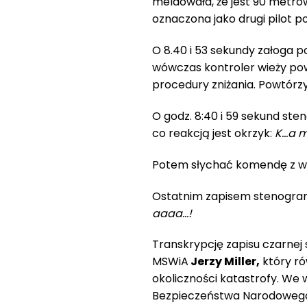
meldowała, że jest 90 metrów
oznaczona jako drugi pilot p
O 8.40 i 53 sekundy załoga p
wówczas kontroler wieży pow
procedury zniżania. Powtórzył
O godz. 8:40 i 59 sekund st
co reakcją jest okrzyk:
K…a 
Potem słychać komendę z wi
Ostatnim zapisem stenogram
aaaa…!
Transkrypcję zapisu czarnej
MSWiA
Jerzy Miller,
który ró
okoliczności katastrofy. We 
Bezpieczeństwa Narodoweg