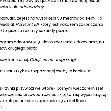
 nad ziemią. Gdy byli jeszcze 10 metrów niżej, osoba
owiedziała
odchodzimy.
odawała, że jest na wysokości 50 metrów od ziemi. To
iedział:
Horyzont 101
, który jest nakazem zakończenia
 to jeszcze raz trzy sekundy później.
enogram odnotowuje „Odgłos zderzenia z drzewami”, na
mać!
drugiego pilota.
eży kontrolnej:
Odejście na drugi krąg!
u jest krzyk nierozpoznanej osoby w kabinie
K……
 skrzynki przywiózł we wtorek późnym wieczorem szef
wnocześnie przewodniczy polskiej komisji wyjaśniającej
wtorek po południu zapoznała się z nimi Rada
o.