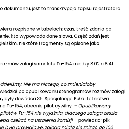
dokumentu, jest to transkrypcja zapisu rejestratora
era rozpisane w tabelach: czas, treść zdania po
zenie, kto wypowiada dane słowa. Część zdań jest
elskim, niektóre fragmenty są opisane jako
rozmów załogi samolotu Tu-154 między 8:02 a 8:41
iedzieliśmy. Nie ma niczego, co zmieniałoby
iedział po opublikowaniu stenogramów rozmów załogi
k,
były dowódca 36. Specjalnego Pułku Lotnictwa
na Tu-154, obecnie pilot cywilny.
– Opublikowany
ilotów Tu-154 nie wyjaśnia, dlaczego załoga zeszła
rzeba czekać na ustalenia komisji –
powiedział płk
ie było prawidłowe, załoga miała się zniżać do 100