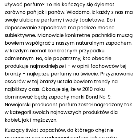
używać perfum? To nie kończący się dylemat
zarówno pań jak i panów. Wiadomo, iż każdy z nas ma
swoje ulubione perfumy
i
wody toaletowe. Bo i
dopasowanie zapachowe ma podłoże mocno
subiektywne. Mianowicie konkretne pachnidła muszą
bowiem współgrać z naszym naturalnym zapachem,
w każdym niemal konkretnym przypadku
odmiennym. No, ale popatrzmy, kto obecnie
produkuje najmodniejsze i
– w opinii fachowców tej
branży – najlepsze perfumy na świecie. Przyznawanie
oscarów w tej branży ustala bowiem trendy na
najbliższy czas. Okazuje się, że w 2010 roku
dominować będą zapachy marki Bond No. 9.
Nowojorski producent perfum został nagrodzony tak
w kategorii swoich najnowszych produktów dla
kobiet, jak i mężczyzn.
Kuszący świat zapachów, do którego chętnie
przenoszą nas producenci perfum, jak co roku