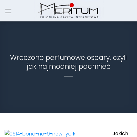
Skip
to
content
Wręczono perfumowe oscary, czyli
jak najmodniej pachnieć
Jakich