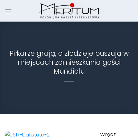
Skip
to
content
Piłkarze grają, a złodzieje buszują w
miejscach zamieszkania gości
Mundialu
Wręcz