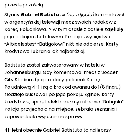
przestępczością.
Słynny
Gabriel Batistuta
(na zdjęciu)
komentował
w argentyńskiej telewizji mecz swoich rodaków z
Koreą Południową. A w tym czasie złodzieje zajęli się
jego pokojem hotelowym. Emocji i zwycięstwa
“Albicelestes” “Batigolowi” nikt nie odbierze. Karty
kredytowe i ubrania jak najbardziej.
Batistuta został zakwaterowany w hotelu w
Johannesburgu. Gdy komentował mecz z Soccer
City Stadium (jego rodacy pokonali Koreę
Południową 4-1 i są o krok od awansu do 1/8 finału)
złodzieje buszowali po jego pokoju. Zginęły karty
kredytowe, sprzęt elektroniczny i ubrania “Batigola”.
Policja przyjechała na miejsce, zebrała zeznania i
zapowiedziała wyjaśnienie sprawy.
41-letni obecnie Gabriel Batistuta to najlepszy