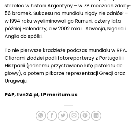
strzelec w historii Argentyny – w 78 meczach zdobył
56 bramek. Sukcesu na mundialu nigdy nie odniósł –
w 1994 roku wyeliminowali go Rumuni, cztery lata
później Holendrzy, a w 2002 roku… Szwecja, Nigeria i
Anglia do spółki.
To nie pierwsze kradzieże podczas mundialu w RPA.
Ofiarami złodziei padli fotoreporterzy z Portugalii i
Hiszpanii (jednemu przystawiono lufę pistoletu do
głowy), a potem piłkarze reprezentacji Grecji oraz
Urugwaju.
PAP, tvn24.pl, LP meritum.us