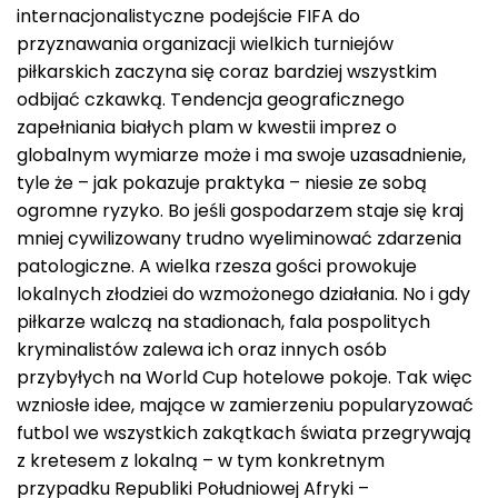
internacjonalistyczne podejście FIFA do
przyznawania organizacji wielkich turniejów
piłkarskich zaczyna się coraz bardziej wszystkim
odbijać czkawką. Tendencja geograficznego
zapełniania białych plam w kwestii imprez o
globalnym wymiarze może i ma swoje uzasadnienie,
tyle że – jak pokazuje praktyka – niesie ze sobą
ogromne ryzyko. Bo jeśli gospodarzem staje się kraj
mniej cywilizowany trudno wyeliminować zdarzenia
patologiczne. A wielka rzesza gości prowokuje
lokalnych złodziei do wzmożonego działania. No i gdy
piłkarze walczą na stadionach, fala pospolitych
kryminalistów zalewa ich oraz innych osób
przybyłych na World Cup hotelowe pokoje. Tak więc
wzniosłe idee, mające w zamierzeniu popularyzować
futbol we wszystkich zakątkach świata przegrywają
z kretesem z lokalną – w tym konkretnym
przypadku Republiki Południowej Afryki –