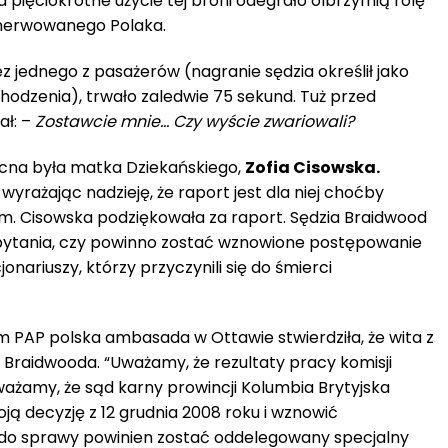
a pięciokrotne użycie tej broni odegrało olbrzymią rolę
enerwowanego Polaka.
ez jednego z pasażerów (nagranie sędzia określił jako
hodzenia), trwało zaledwie 75 sekund. Tuż przed
ał: –
Zostawcie mnie… Czy wyście zwariowali?
ecna była matka Dziekańskiego,
Zofia Cisowska.
 wyrażając nadzieję, że raport jest dla niej choćby
m. Cisowska podziękowała za raport. Sędzia Braidwood
a pytania, czy powinno zostać wznowione postępowanie
nariuszy, którzy przyczynili się do śmierci
PAP polska ambasada w Ottawie stwierdziła, że wita z
 Braidwooda. “Uważamy, że rezultaty pracy komisji
ważamy, że sąd karny prowincji Kolumbia Brytyjska
ą decyzję z 12 grudnia 2008 roku i wznowić
 do sprawy powinien zostać oddelegowany specjalny