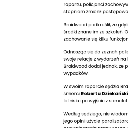
raportu, policjanci zachowywa
stopniem zmienił postępowa
Braidwood podkreślił, że gdyb
środki znane im ze szkoleń. 
zachowanie się kilku funkcjon
Odnosząc się do zeznań polic
swoje relacje z wydarzeń na 
Braidwood dodał jednak, że po
wypadków.
W swoim raporcie sędzia Brai
śmierci
Roberta Dziekańsk
lotnisku po wyjściu z samolot
Według sędziego, nie wiadom
jego opinii użycie paralizato