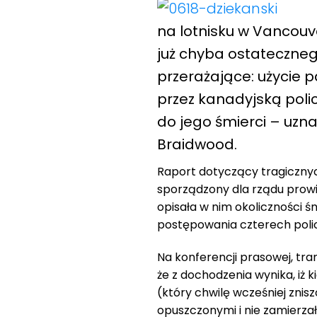
na lotnisku w Vancouv
już chyba ostateczne
przerażające: użycie 
przez kanadyjską policj
do jego śmierci – uzn
Braidwood.
Raport dotyczący tragicznyc
sporządzony dla rządu prowi
opisała w nim okoliczności ś
postępowania czterech policj
Na konferencji prasowej, tra
że z dochodzenia wynika, iż k
(który chwilę wcześniej znisz
opuszczonymi i nie zamierza