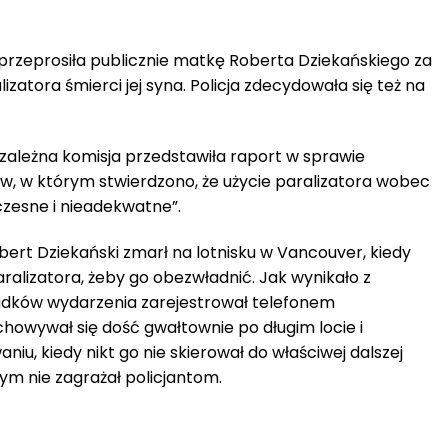
 przeprosiła publicznie matkę Roberta Dziekańskiego za
atora śmierci jej syna. Policja zdecydowała się też na
ezależna komisja przedstawiła raport w sprawie
ów, w którym stwierdzono, że użycie paralizatora wobec
zesne i nieadekwatne”.
bert Dziekański zmarł na lotnisku w Vancouver, kiedy
 paralizatora, żeby go obezwładnić. Jak wynikało z
iadków wydarzenia zarejestrował telefonem
owywał się dość gwałtownie po długim locie i
iu, kiedy nikt go nie skierował do właściwej dalszej
zym nie zagrażał policjantom.