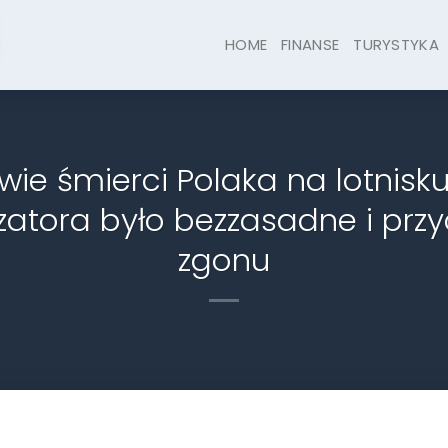
HOME
FINANSE
TURYSTYKA
wie śmierci Polaka na lotnisk
zatora było bezzasadne i przy
zgonu