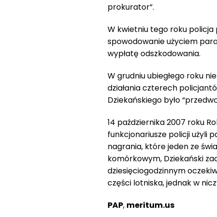
prokurator”.
W kwietniu tego roku policja
spowodowanie użyciem paraliz
wypłatę odszkodowania.
W grudniu ubiegłego roku ni
działania czterech policjant
Dziekańskiego było “przedwc
14 października 2007 roku Ro
funkcjonariusze policji użyli
nagrania, które jeden ze św
komórkowym, Dziekański zach
dziesięciogodzinnym oczekiwan
części lotniska, jednak w nic
PAP
,
meritum.us