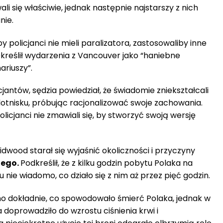
li się właściwie, jednak następnie najstarszy z nich
nie.
y policjanci nie mieli paralizatora, zastosowaliby inne
Określił wydarzenia z Vancouver jako “haniebne
ariuszy”.
jantów, sędzia powiedział, że świadomie zniekształcali
lotnisku, próbując racjonalizować swoje zachowania.
licjanci nie zmawiali się, by stworzyć swoją wersję
dwood starał się wyjaśnić okoliczności i przyczyny
iego.
Podkreślił, że z kilku godzin pobytu Polaka na
u nie wiadomo, co działo się z nim aż przez pięć godzin.
o dokładnie, co spowodowało śmierć Polaka, jednak w
ra doprowadziło do wzrostu ciśnienia krwi i