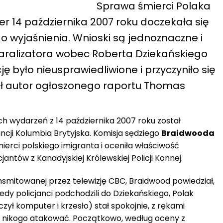
Sprawa
śmierci Polaka
er 14 października 2007 roku
doczekała się
go wyja
śnienia.
Wnioski są jednoznaczne i
paralizatora wobec Roberta Dziekańskiego
ę było nieusprawiedliwione i przyczyniło się
ał autor ogłoszonego raportu Thomas
h wydarzeń z 14 października 2007 roku został
ncji Kolumbia Brytyjska. Komisja sędziego
Braidwooda
mierci polskiego imigranta i oceniła właściwość
antów z Kanadyjskiej Królewskiej Policji Konnej.
nsmitowanej przez telewizję CBC, Braidwood powiedział,
iedy policjanci podchodzili do Dziekańskiego, Polak
czył komputer i krzesło) stał spokojnie, z rękami
ł nikogo atakować. Początkowo, według oceny z