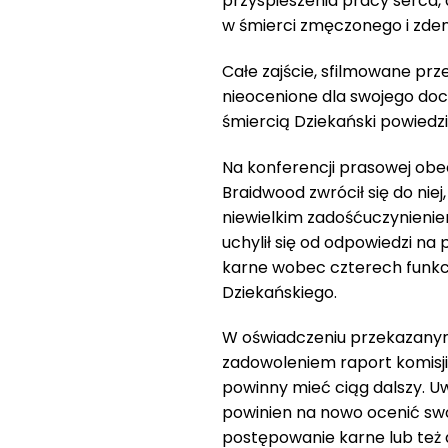
przyspieszenia pracy serca, 
w śmierci zmęczonego i zd
Całe zajście, sfilmowane prz
nieocenione dla swojego doc
śmiercią Dziekański powiedzi
Na konferencji prasowej ob
Braidwood zwrócił się do niej,
niewielkim zadośćuczynienie
uchylił się od odpowiedzi n
karne wobec czterech funkcjo
Dziekańskiego.
W oświadczeniu przekazanym 
zadowoleniem raport komisji
powinny mieć ciąg dalszy. U
powinien na nowo ocenić swoj
postępowanie karne lub też