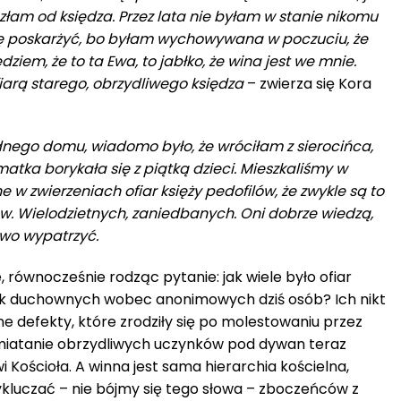
złam od księdza. Przez lata nie byłam w stanie nikomu
ię poskarżyć, bo byłam wychowywana w poczuciu, że
ziem, że to ta Ewa, to jabłko, że wina jest we mnie.
fiarą starego, obrzydliwego księdza
– zwierza się Kora
nego domu, wiadomo było, że wróciłam z sierocińca,
, matka borykała się z piątką dzieci. Mieszkaliśmy w
 w zwierzeniach ofiar księży pedofilów, że zwykle są to
ów. Wielodzietnych, zaniedbanych. Oni dobrze wiedzą,
two wypatrzyć.
, równocześnie rodząc pytanie: jak wiele było ofiar
k duchownych wobec anonimowych dziś osób? Ich nikt
ne defekty, które zrodziły się po molestowaniu przez
miatanie obrzydliwych uczynków pod dywan teraz
 Kościoła. A winna jest sama hierarchia kościelna,
kluczać – nie bójmy się tego słowa – zboczeńców z