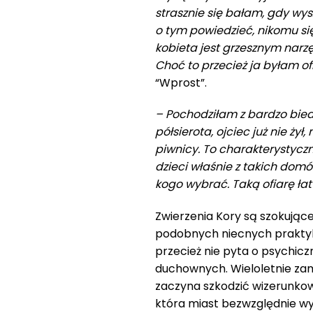
strasznie się bałam, gdy wys
o tym powiedzieć, nikomu s
kobieta jest grzesznym narzęd
Choć to przecież ja byłam o
“Wprost”.
– Pochodziłam z bardzo bied
półsierota, ojciec już nie żył
piwnicy.
To charakterystyczne
dzieci właśnie z takich dom
kogo wybrać. Taką ofiarę ła
Zwierzenia Kory są szokujące
podobnych niecnych prakty
przecież nie pyta o psychicz
duchownych. Wieloletnie za
zaczyna szkodzić wizerunkowi
która miast bezwzględnie wy