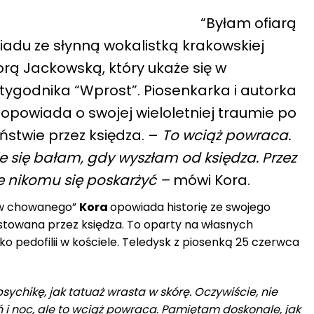
“Byłam ofiarą
wiadu ze słynną wokalistką krakowskiej
rą Jackowską, który ukaże się w
ygodnika “Wprost”. Piosenkarka i autorka
opowiada o swojej wieloletniej traumie po
ństwie przez księdza. –
To wciąż powraca.
e się bałam, gdy wyszłam od księdza. Przez
e nikomu się poskarżyć –
mówi Kora.
 w chowanego”
Kora
opowiada historię ze swojego
estowana przez księdza. To oparty na własnych
o pedofilii w kościele. Teledysk z piosenką 25 czerwca
sychikę, jak tatuaż wrasta w skórę. Oczywiście, nie
ń i noc, ale to wciąż powraca. Pamiętam doskonale, jak