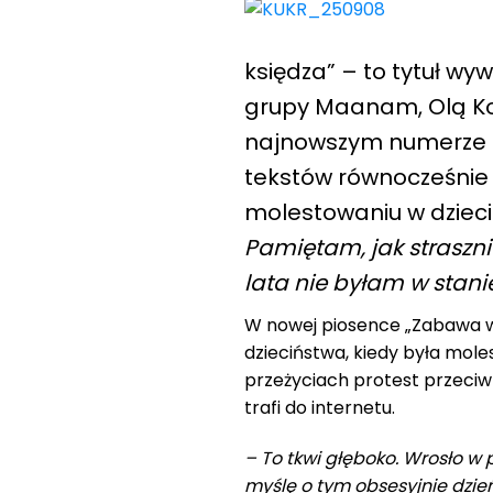
księdza” – to tytuł wy
grupy Maanam, Olą Ko
najnowszym numerze t
tekstów równocześnie 
molestowaniu w dzieci
Pamiętam, jak straszni
lata nie byłam w stani
W nowej piosence „Zabawa
dzieciństwa, kiedy była mol
przeżyciach protest przeciwk
trafi do internetu.
– To tkwi głęboko. Wrosło w p
myślę o tym obsesyjnie dzie