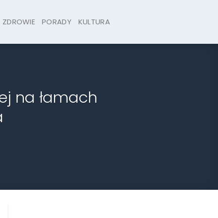
ZDROWIE
PORADY
KULTURA
iej na łamach
a