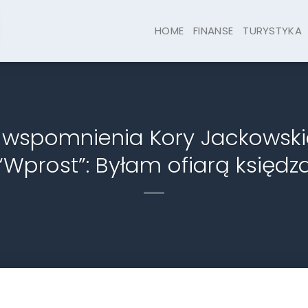
HOME
FINANSE
TURYSTYKA
 wspomnienia Kory Jackowsk
“Wprost”: Byłam ofiarą księdz