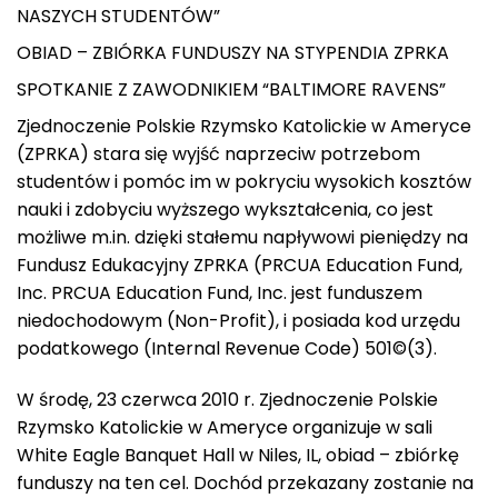
NASZYCH STUDENTÓW”
OBIAD – ZBIÓRKA FUNDUSZY NA STYPENDIA ZPRKA
SPOTKANIE Z ZAWODNIKIEM “BALTIMORE RAVENS”
Zjednoczenie Polskie Rzymsko Katolickie w Ameryce
(ZPRKA) stara się wyjść naprzeciw potrzebom
studentów i pomóc im w pokryciu wysokich kosztów
nauki i zdobyciu wyższego wykształcenia, co jest
możliwe m.in. dzięki stałemu napływowi pieniędzy na
Fundusz Edukacyjny ZPRKA (PRCUA Education Fund,
Inc. PRCUA Education Fund, Inc. jest funduszem
niedochodowym (Non-Profit), i posiada kod urzędu
podatkowego (Internal Revenue Code) 501©(3).
W środę, 23 czerwca 2010 r. Zjednoczenie Polskie
Rzymsko Katolickie w Ameryce organizuje w sali
White Eagle Banquet Hall w Niles, IL, obiad – zbiórkę
funduszy na ten cel. Dochód przekazany zostanie na