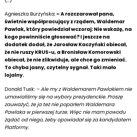
(…)
Agnieszka Burzyńska:
– A rozczarował pana,
świetnie współpracujący z rządem, Waldemar
Pawlak, który powiedział wczoraj: Nie wskażę, na
kogo powinniście głosować? I jeszcze na
dodatek dodał, że Jarosław Kaczyński obiecał,
że nie ruszy KRUS-u, a Bronisław Komorowski
obiecał, że nie zlikwiduje, ale chce go zmieniać.
To chyba jasny, czytelny sygnał. Taki mało
lojalny.
Donald Tusk:
– Ale my z Waldemarem Pawlakiem nie
umawialiśmy się na wybory prezydenckie. Proszę
zauważyć, że ja też nie poparłem Waldemara
Pawlaka w pierwszej turze. Więc nie mam powodu
żądać od niego, żeby opowiadał się za kandydatem
Platformy.