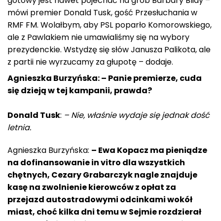
gotowy jest nawet pojechać na grób Barbary Blidy –
mówi premier Donald Tusk, gość Przesłuchania w
RMF FM. Wolałbym, aby PSL poparło Komorowskiego,
ale z Pawlakiem nie umawialiśmy się na wybory
prezydenckie. Wstydzę się słów Janusza Palikota, ale
z partii nie wyrzucamy za głupotę – dodaje.
Agnieszka Burzyńska: – Panie premierze, cuda
się dzieją w tej kampanii, prawda?
Donald Tusk
:
– Nie, właśnie wydaje się jednak dość
letnia.
Agnieszka Burzyńska:
– Ewa Kopacz ma pieniądze
na dofinansowanie in vitro dla wszystkich
chętnych, Cezary Grabarczyk nagle znajduje
kasę na zwolnienie kierowców z opłat za
przejazd autostradowymi odcinkami wokół
miast, choć kilka dni temu w Sejmie rozdzierał