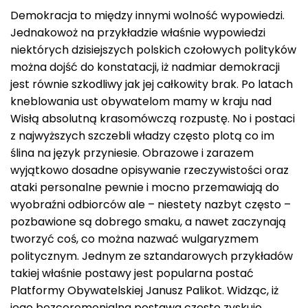
Demokracja to między innymi wolność wypowiedzi.
Jednakowoż na przykładzie właśnie wypowiedzi
niektórych dzisiejszych polskich czołowych polityków
można dojść do konstatacji, iż nadmiar demokracji
jest równie szkodliwy jak jej całkowity brak. Po latach
kneblowania ust obywatelom mamy w kraju nad
Wisłą absolutną krasomówczą rozpustę. No i postaci
z najwyższych szczebli władzy często plotą co im
ślina na język przyniesie. Obrazowe i zarazem
wyjątkowo dosadne opisywanie rzeczywistości oraz
ataki personalne pewnie i mocno przemawiają do
wyobraźni odbiorców ale – niestety nazbyt często –
pozbawione są dobrego smaku, a nawet zaczynają
tworzyć coś, co można nazwać wulgaryzmem
politycznym. Jednym ze sztandarowych przykładów
takiej właśnie postawy jest popularna postać
Platformy Obywatelskiej Janusz Palikot. Widząc, iż
jego bezceremonialna postawa często zyskuje