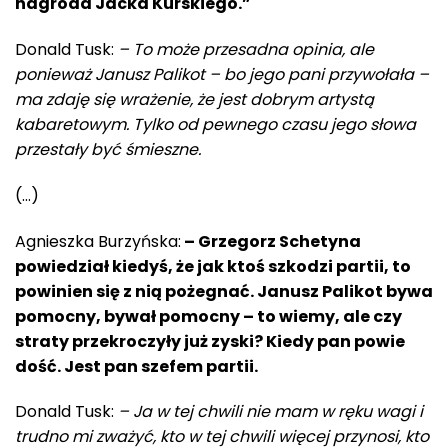
nagroda Jacka Kurskiego.”
Donald Tusk:
– To może przesadna opinia, ale
ponieważ Janusz Palikot – bo jego pani przywołała –
ma zdaję się wrażenie, że jest dobrym artystą
kabaretowym. Tylko od pewnego czasu jego słowa
przestały być śmieszne.
(…)
Agnieszka Burzyńska:
– Grzegorz Schetyna
powiedział kiedyś, że jak ktoś szkodzi partii, to
powinien się z nią pożegnać. Janusz Palikot bywa
pomocny, bywał pomocny – to wiemy, ale czy
straty przekroczyły już zyski? Kiedy pan powie
dość. Jest pan szefem partii.
Donald Tusk:
– Ja w tej chwili nie mam w ręku wagi i
trudno mi zważyć, kto w tej chwili więcej przynosi, kto