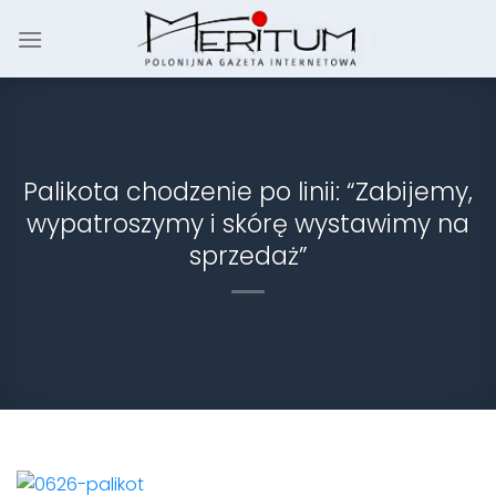
Skip
to
content
Palikota chodzenie po linii: “Zabijemy,
wypatroszymy i skórę wystawimy na
sprzedaż”