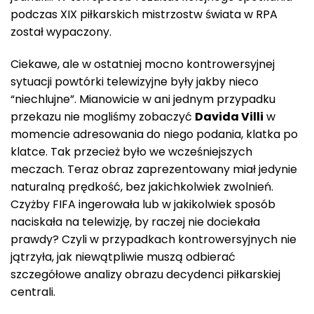
podczas XIX piłkarskich mistrzostw świata w RPA
został wypaczony.
Ciekawe, ale w ostatniej mocno kontrowersyjnej
sytuacji powtórki telewizyjne były jakby nieco
“niechlujne”. Mianowicie w ani jednym przypadku
przekazu nie mogliśmy zobaczyć
Davida Villi
w
momencie adresowania do niego podania, klatka po
klatce. Tak przecież było we wcześniejszych
meczach. Teraz obraz zaprezentowany miał jedynie
naturalną prędkość, bez jakichkolwiek zwolnień.
Czyżby FIFA ingerowała lub w jakikolwiek sposób
naciskała na telewizję, by raczej nie dociekała
prawdy? Czyli w przypadkach kontrowersyjnych nie
jątrzyła, jak niewątpliwie muszą odbierać
szczegółowe analizy obrazu decydenci piłkarskiej
centrali.