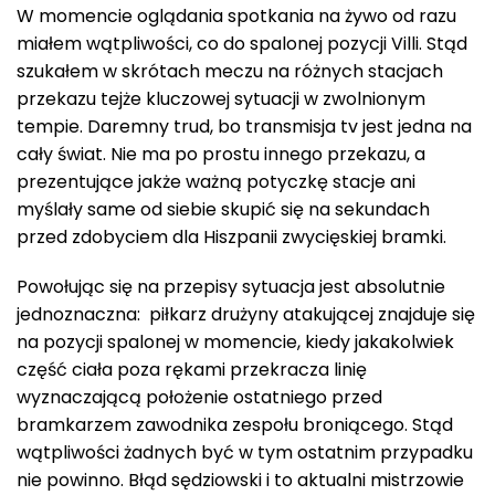
W momencie oglądania spotkania na żywo od razu
miałem wątpliwości, co do spalonej pozycji Villi. Stąd
szukałem w skrótach meczu na różnych stacjach
przekazu tejże kluczowej sytuacji w zwolnionym
tempie. Daremny trud, bo transmisja tv jest jedna na
cały świat. Nie ma po prostu innego przekazu, a
prezentujące jakże ważną potyczkę stacje ani
myślały same od siebie skupić się na sekundach
przed zdobyciem dla Hiszpanii zwycięskiej bramki.
Powołując się na przepisy sytuacja jest absolutnie
jednoznaczna: piłkarz drużyny atakującej znajduje się
na pozycji spalonej w momencie, kiedy jakakolwiek
część ciała poza rękami przekracza linię
wyznaczającą położenie ostatniego przed
bramkarzem zawodnika zespołu broniącego. Stąd
wątpliwości żadnych być w tym ostatnim przypadku
nie powinno. Błąd sędziowski i to aktualni mistrzowie