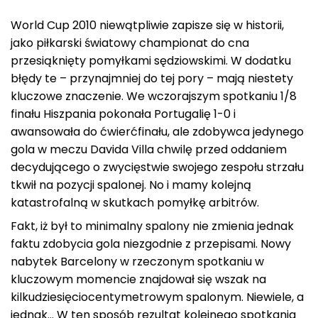
World Cup 2010 niewątpliwie zapisze się w historii,
jako piłkarski światowy championat do cna
przesiąknięty pomyłkami sędziowskimi. W dodatku
błędy te – przynajmniej do tej pory – mają niestety
kluczowe znaczenie. We wczorajszym spotkaniu 1/8
finału Hiszpania pokonała Portugalię 1-0 i
awansowała do ćwierćfinału, ale zdobywca jedynego
gola w meczu Davida Villa chwilę przed oddaniem
decydującego o zwycięstwie swojego zespołu strzału
tkwił na pozycji spalonej. No i mamy kolejną
katastrofalną w skutkach pomyłkę arbitrów.
Fakt, iż był to minimalny spalony nie zmienia jednak
faktu zdobycia gola niezgodnie z przepisami. Nowy
nabytek Barcelony w rzeczonym spotkaniu w
kluczowym momencie znajdował się wszak na
kilkudziesięciocentymetrowym spalonym. Niewiele, a
jednak… W ten sposób rezultat kolejnego spotkania