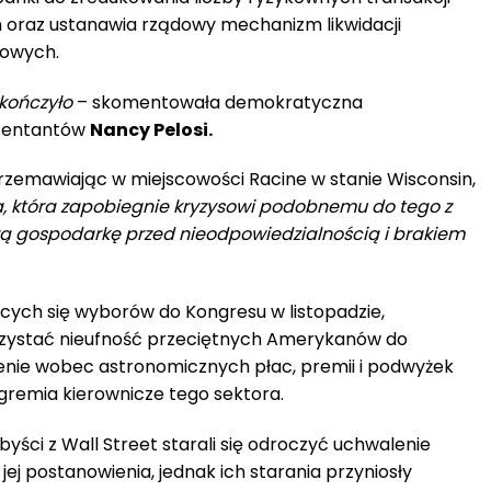
 oraz ustanawia rządowy mechanizm likwidacji
sowych.
skończyło
– skomentowała demokratyczna
ezentantów
Nancy Pelosi.
zemawiając w miejscowości Racine w stanie Wisconsin,
ma, która zapobiegnie kryzysowi podobnemu do tego z
zą gospodarkę przed nieodpowiedzialnością i brakiem
ych się wyborów do Kongresu w listopadzie,
rzystać nieufność przeciętnych Amerykanów do
enie wobec astronomicznych płac, premii i podwyżek
remia kierownicze tego sektora.
byści z Wall Street starali się odroczyć uchwalenie
jej postanowienia, jednak ich starania przyniosły