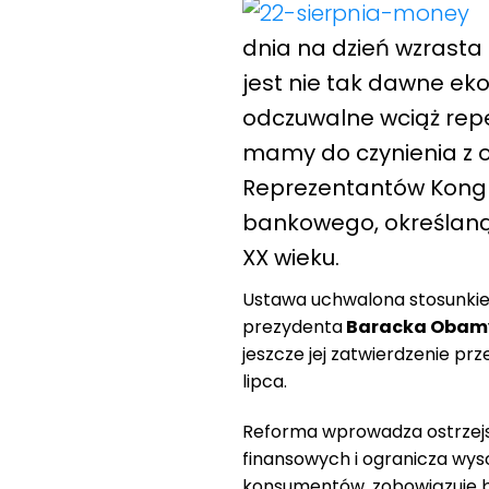
dnia na dzień wzrasta
jest nie tak dawne ek
odczuwalne wciąż reper
mamy do czynienia
z 
Reprezentantów Kongr
bankowego, określaną 
XX wieku.
Ustawa uchwalona stosunkiem
prezydenta
Baracka Obam
jeszcze jej zatwierdzenie pr
lipca.
Reforma wprowadza ostrzejsz
finansowych i ogranicza wy
konsumentów, zobowiązuje b