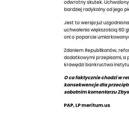
odwrotny skutek. Uchwalony p
bardziej radykalny od jego pi
Jest to wersja już uzgodnio
uchwalenia większością 60 g
oni o poparcie umiarkowany
Zdaniem Republikanów, refor
dodatkowymi przepisami, a 
krawędzi bankructwa instytuc
O co faktycznie chodzi w r
konsekwencje dla przecię
sobotnim komentarzu Zbys
PAP, LP meritum.us