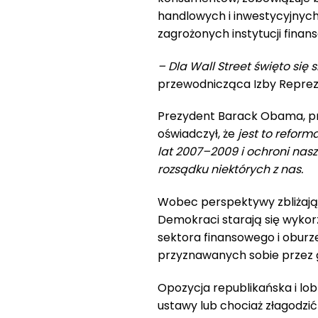
handlowych i inwestycyjnych
zagrożonych instytucji finan
– Dla Wall Street święto się 
przewodnicząca Izby Repr
Prezydent Barack Obama, pr
oświadczył, że
jest to refor
lat 2007–2009 i ochroni nas
rozsądku niektórych z nas.
Wobec perspektywy zbliżając
Demokraci starają się wyko
sektora finansowego i oburz
przyznawanych sobie przez g
Opozycja republikańska i lob
ustawy lub chociaż złagodzić 