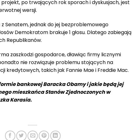
rojekt, po trwających rok sporach i dyskusjach, jest
erwotnej wersji.
na z Senatem, jednak do jej bezproblemowego
łosów Demokratom brakuje 1 głosu. Dlatego zabiegają
ch Republikanów.
ma zaszkodzi gospodarce, dławiąc firmy licznymi
ponadto nie rozwiązuje problemu stojących na
ji kredytowych, takich jak Fannie Mae i Freddie Mac.
eformie bankowej Baracka Obamy i jakie będą jej
tnego mieszkańca Stanów Zjednoczonych w
zka Karasia.