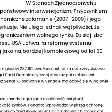
W Stanach Zjednoczonych z
 państwowy interwencjonizm. Przyczynkiem
onomiczne załamanie (2007–2009) i jego
kusje. Nie ulega jednak wątpliwości, że
ograniczeniem wolnego rynku. Dzisiaj Izba
esu USA uchwaliła reformę systemu
jako najbardziej kompleksową od lat 30.
 głosów 237:192 uważana jest już za duże zwycięstwo
y
i Partii Demokratycznej chociaż potrzebne jest
zez Senat. Głosowanie w Senacie ma odbyć się w połowie
e zasady regulujące działalność instytucji
sokość zysków. Ponadto wprowadza większą ochronę
anki do zredukowania liczby ryzykownych transakcji