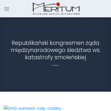
Skip
to
content
Republikański kongresmen żąda
międzynarodowego śledztwa ws.
katastrofy smoleńskiej