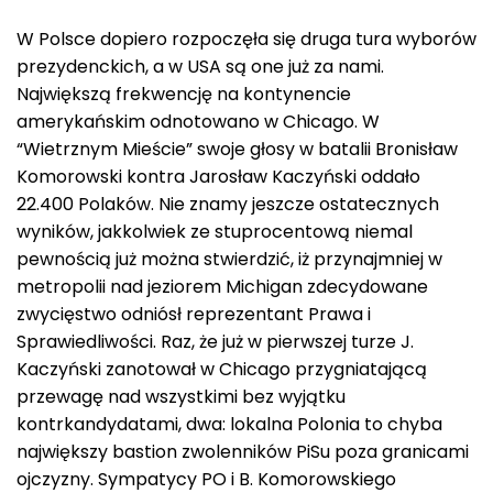
W Polsce dopiero rozpoczęła się druga tura wyborów
prezydenckich, a w USA są one już za nami.
Największą frekwencję na kontynencie
amerykańskim odnotowano w Chicago. W
“Wietrznym Mieście” swoje głosy w batalii Bronisław
Komorowski kontra Jarosław Kaczyński oddało
22.400 Polaków. Nie znamy jeszcze ostatecznych
wyników, jakkolwiek ze stuprocentową niemal
pewnością już można stwierdzić, iż przynajmniej w
metropolii nad jeziorem Michigan zdecydowane
zwycięstwo odniósł reprezentant Prawa i
Sprawiedliwości. Raz, że już w pierwszej turze J.
Kaczyński zanotował w Chicago przygniatającą
przewagę nad wszystkimi bez wyjątku
kontrkandydatami, dwa: lokalna Polonia to chyba
największy bastion zwolenników PiSu poza granicami
ojczyzny. Sympatycy PO i B. Komorowskiego