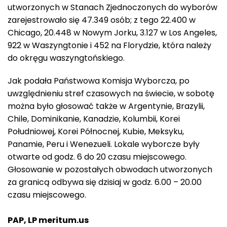
utworzonych w Stanach Zjednoczonych do wyborów
zarejestrowało się 47.349 osób; z tego 22.400 w
Chicago, 20.448 w Nowym Jorku, 3.127 w Los Angeles,
922 w Waszyngtonie i 452 na Florydzie, która należy
do okręgu waszyngtońskiego.
Jak podała Państwowa Komisja Wyborcza, po
uwzględnieniu stref czasowych na świecie, w sobotę
można było głosować także w Argentynie, Brazylii,
Chile, Dominikanie, Kanadzie, Kolumbii, Korei
Południowej, Korei Północnej, Kubie, Meksyku,
Panamie, Peru i Wenezueli. Lokale wyborcze były
otwarte od godz. 6 do 20 czasu miejscowego.
Głosowanie w pozostałych obwodach utworzonych
za granicą odbywa się dzisiaj w godz. 6.00 – 20.00
czasu miejscowego.
PAP, LP meritum.us