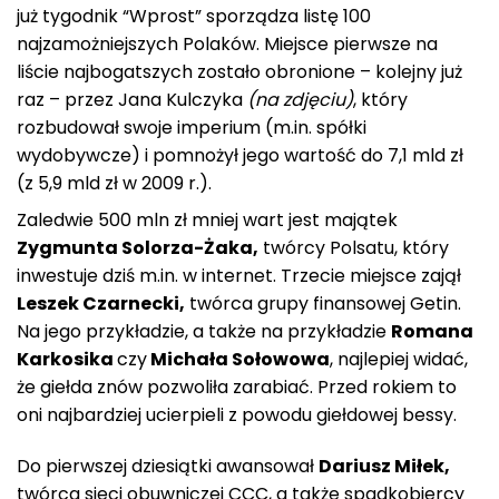
już tygodnik “Wprost” sporządza listę 100
najzamożniejszych Polaków.
Miejsce pierwsze na
liście najbogatszych zostało obronione – kolejny już
raz – przez Jana Kulczyka
(na zdjęciu)
, który
rozbudował swoje imperium (m.in. spółki
wydobywcze) i pomnożył jego wartość do 7,1 mld zł
(z 5,9 mld zł w 2009 r.).
Zaledwie 500 mln zł mniej wart jest majątek
Zygmunta Solorza-Żaka,
twórcy Polsatu, który
inwestuje dziś m.in. w internet. Trzecie miejsce zajął
Leszek Czarnecki,
twórca grupy finansowej Getin.
Na jego przykładzie, a także na przykładzie
Romana
Karkosika
czy
Michała Sołowowa
, najlepiej widać,
że giełda znów pozwoliła zarabiać. Przed rokiem to
oni najbardziej ucierpieli z powodu giełdowej bessy.
Do pierwszej dziesiątki awansował
Dariusz Miłek,
twórca sieci obuwniczej CCC, a także spadkobiercy