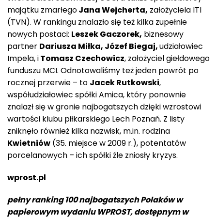
majątku zmarłego
Jana Wejcherta,
założyciela ITI
(TVN). W rankingu znalazło się też kilka zupełnie
nowych postaci:
Leszek Gaczorek,
biznesowy
partner
Dariusza Miłka, Józef Biegaj,
udziałowiec
Impela, i
Tomasz Czechowicz
, założyciel giełdowego
funduszu MCI. Odnotowaliśmy też jeden powrót po
rocznej przerwie – to
Jacek Rutkowski
,
współudziałowiec spółki Amica, który ponownie
znalazł się w gronie najbogatszych dzięki wzrostowi
wartości klubu piłkarskiego Lech Poznań. Z listy
zniknęło również kilka nazwisk, m.in. rodzina
Kwietniów
(35. miejsce w 2009 r.), potentatów
porcelanowych – ich spółki źle zniosły kryzys.
wprost.pl
pełny ranking 100 najbogatszych Polaków w
papierowym wydaniu WPROST, dostępnym w