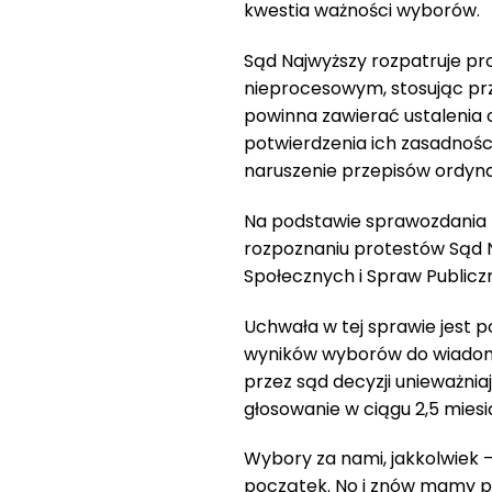
kwestia ważności wyborów.
Sąd Najwyższy rozpatruje pr
nieprocesowym, stosując pr
powinna zawierać ustalenia c
potwierdzenia ich zasadnoś
naruszenie przepisów ordyna
Na podstawie sprawozdania
rozpoznaniu protestów Sąd N
Społecznych i Spraw Public
Uchwała w tej sprawie jest p
wyników wyborów do wiadomo
przez sąd decyzji unieważni
głosowanie w ciągu 2,5 miesi
Wybory za nami, jakkolwiek 
początek. No i znów mamy pr