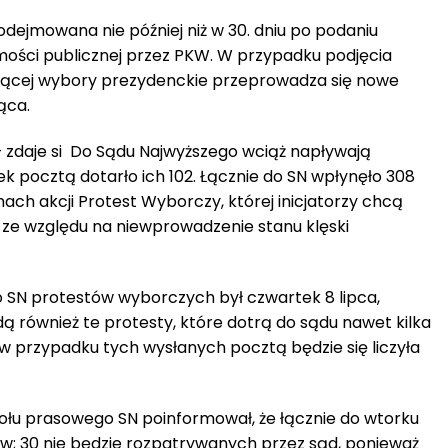
odejmowana nie później niż w 30. dniu po podaniu
ści publicznej przez PKW. W przypadku podjęcia
ającej wybory prezydenckie przeprowadza się nowe
ąca.
– zdaje si Do Sądu Najwyższego wciąż napływają
k pocztą dotarło ich 102. Łącznie do SN wpłynęło 308
ach akcji Protest Wyborczy, której inicjatorzy chcą
 ze względu na niewprowadzenie stanu klęski
 SN protestów wyborczych był czwartek 8 lipca,
 również te protesty, które dotrą do sądu nawet kilka
 w przypadku tych wysłanych pocztą będzie się liczyła
połu prasowego SN poinformował, że łącznie do wtorku
w; 30 nie będzie rozpatrywanych przez sąd, ponieważ