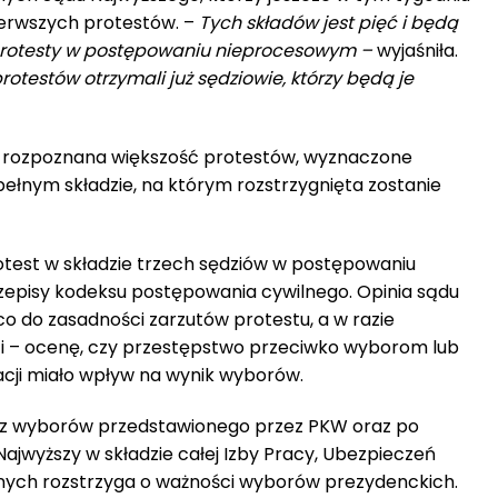
erwszych protestów. –
Tych składów jest pięć i będą
rotesty w postępowaniu nieprocesowym –
wyjaśniła.
rotestów otrzymali już sędziowie, którzy będą je
ie rozpoznana większość protestów, wyznaczone
pełnym składzie, na którym rozstrzygnięta zostanie
otest w składzie trzech sędziów w postępowaniu
zepisy kodeksu postępowania cywilnego. Opinia sądu
o do zasadności zarzutów protestu, a w razie
ci – ocenę, czy przestępstwo przeciwko wyborom lub
cji miało wpływ na wynik wyborów.
 z wyborów przedstawionego przez PKW oraz po
ajwyższy w składzie całej Izby Pracy, Ubezpieczeń
znych rozstrzyga o ważności wyborów prezydenckich.