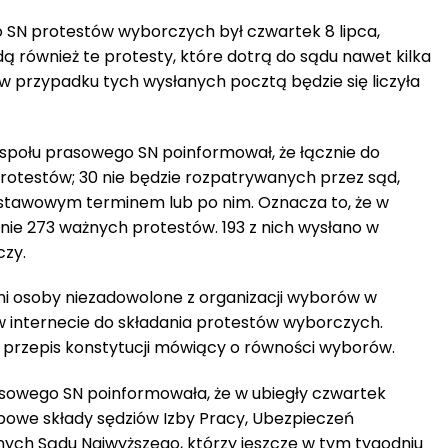
 SN protestów wyborczych był czwartek 8 lipca,
 również te protesty, które dotrą do sądu nawet kilka
 w przypadku tych wysłanych pocztą będzie się liczyła
społu prasowego SN poinformował, że łącznie do
rotestów; 30 nie będzie rozpatrywanych przez sąd,
ustawowym terminem lub po nim. Oznacza to, że w
nie 273 ważnych protestów. 193 z nich wysłano w
czy.
dni osoby niezadowolone z organizacji wyborów w
w internecie do składania protestów wyborczych.
y przepis konstytucji mówiący o równości wyborów.
asowego SN poinformowała, że w ubiegły czwartek
bowe składy sędziów Izby Pracy, Ubezpieczeń
nych Sądu Najwyższego, którzy jeszcze w tym tygodniu