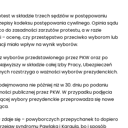
otest w składzie trzech sędziów w postępowaniu
zepisy kodeksu postępowania cywilnego. Opinia sądu
o do zasadności zarzutów protestu, a w razie
ci – ocenę, czy przestępstwo przeciwko wyborom lub
cji miało wpływ na wynik wyborów.
 z wyborów przedstawionego przez PKW oraz po
ajwyższy w składzie całej Izby Pracy, Ubezpieczeń
znych rozstrzyga o ważności wyborów prezydenckich.
odejmowana nie później niż w 30. dniu po podaniu
ści publicznej przez PKW. W przypadku podjęcia
ającej wybory prezydenckie przeprowadza się nowe
ąca.
– zdaje się – powyborczych przepychanek to dopiero
zejaw syndromu Pawlaka i Kargula, bo i sposób