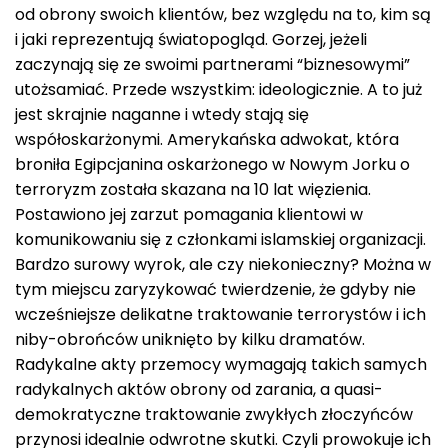
od obrony swoich klientów, bez względu na to, kim są
i jaki reprezentują światopogląd. Gorzej, jeżeli
zaczynają się ze swoimi partnerami “biznesowymi”
utożsamiać. Przede wszystkim: ideologicznie. A to już
jest skrajnie naganne i wtedy stają się
współoskarżonymi. Amerykańska adwokat, która
broniła Egipcjanina oskarżonego w Nowym Jorku o
terroryzm została skazana na 10 lat więzienia.
Postawiono jej zarzut pomagania klientowi w
komunikowaniu się z członkami islamskiej organizacji.
Bardzo surowy wyrok, ale czy niekonieczny? Można w
tym miejscu zaryzykować twierdzenie, że gdyby nie
wcześniejsze delikatne traktowanie terrorystów i ich
niby-obrońców uniknięto by kilku dramatów.
Radykalne akty przemocy wymagają takich samych
radykalnych aktów obrony
od zarania
, a quasi-
demokratyczne traktowanie zwykłych złoczyńców
przynosi idealnie odwrotne skutki. Czyli prowokuje ich