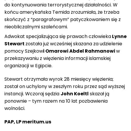
do kontynuowania terrorystycznej działalności. W
końcu amerykańska Temida zrozumiała, że trzeba
skończyć z “paragrafowym” patyczkowaniem się z
nieobliczalnymi szaleńcami.
Adwokat specjalizująca się prawach człowieka
Lynne
Stewart
została już wcześniej skazana za udzielenie
pomocy Szejkow
i Omarowi Abdel Rahmanowi
w
przekazywaniu z więzienia informacji islamskiej
organizacji w Egipcie.
Stewart otrzymała wyrok 28 miesięcy więzienia;
został on uchylony w zeszłym roku przez sąd wyższej
instancji. Wczoraj sędzia
John Koeltl
skazał ją
ponownie – tym razem na 10 lat pozbawienia
wolności.
PAP, LP meritum.us