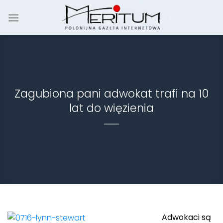
Skip
to
content
Zagubiona pani adwokat trafi na 10
lat do więzienia
Adwokaci są