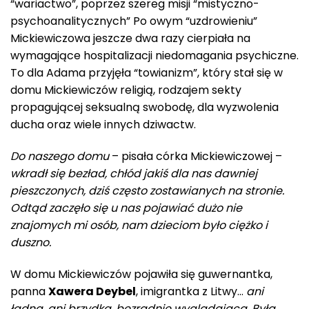
“wariactwo”, poprzez szereg misji “mistyczno-
psychoanalitycznych” Po owym “uzdrowieniu”
Mickiewiczowa jeszcze dwa razy cierpiała na
wymagające hospitalizacji niedomagania psychiczne.
To dla Adama przyjęła “towianizm”, który stał się w
domu Mickiewiczów religią, rodzajem sekty
propagującej seksualną swobodę, dla wyzwolenia
ducha oraz wiele innych dziwactw.
Do naszego domu
– pisała córka Mickiewiczowej –
wkradł się bezład, chłód jakiś dla nas dawniej
pieszczonych, dziś często zostawianych na stronie.
Odtąd zaczęło się u nas pojawiać dużo nie
znajomych mi osób, nam dzieciom było ciężko i
duszno.
W domu Mickiewiczów pojawiła się guwernantka,
panna
Xawera Deybel
, imigrantka z Litwy…
ani
ładna, ani brzydka, bezradnie wyglądająca. Była