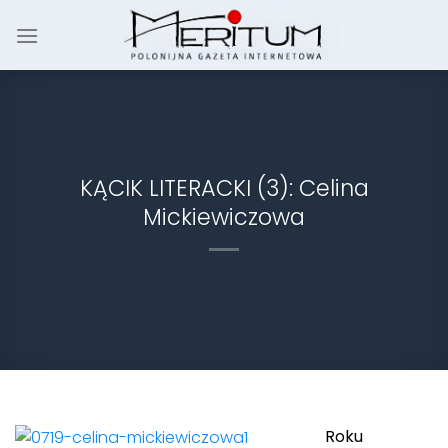
Skip
to
content
KĄCIK LITERACKI (3): Celina
Mickiewiczowa
Roku