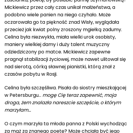
Mickiewicz przez cały czas unikał małżeństwa, a
podobno wiele panien na niego czyhało. Może
oczarowała go ta piękność znad Wisły, wyglądała
przecież jak kwiat polny zroszony mgiełką zadumy.
Celina była niezwykła, miała wielki urok osobisty,
maniery wielkiej damy i duży talent muzyczny
odziedziczony po matce. Mickiewicz zapewne
pragnął stabilizacji życiowej, może nawet ulitował się
nad sierotą, córką sławnej pianistki, którą znał z
czasów pobytu w Rosji.
Celina była szczęśliwa. Pisała do siostry mieszkającej
w Petersburgu…
mogę Cię teraz zapewnić, moja
droga, żem znalazła nareszcie szczęście, o którym
marzyłam…
O czym marzyła ta młoda panna z Polski wychodząc
za mąż za znanego poetę? Może chciała być jego