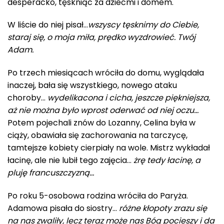
desperacko, tęskniąc za dziećmi i domem.
W liście do niej pisał…
wszyscy tęsknimy do Ciebie,
staraj się, o moja miła, prędko wyzdrowieć. Twój
Adam.
Po trzech miesiącach wróciła do domu, wyglądała
inaczej, bała się wszystkiego, nowego ataku
choroby…
wydelikacona i cicha, jeszcze piękniejsza,
aż nie można było wprost oderwać od niej oczu…
Potem pojechali znów do Lozanny, Celina była w
ciąży, obawiała się zachorowania na tarczycę,
tamtejsze kobiety cierpiały na wole. Mistrz wykładał
łacinę, ale nie lubił tego zajęcia…
żrę tedy łacinę, a
pluję francuszczyzną…
Po roku 5-osobowa rodzina wróciła do Paryża.
Adamowa pisała do siostry…
różne kłopoty zrazu się
na nas zwaliły, lecz teraz może nas Bóg pocieszy i da