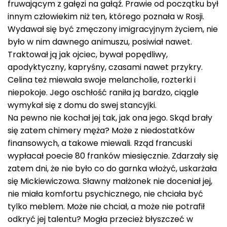
fruwającym z gałęzi na gałąź. Prawie od początku był
innym człowiekim niż ten, którego poznała w Rosji.
Wydawał się być zmęczony imigracyjnym życiem, nie
było w nim dawnego animuszu, posiwiał nawet.
Traktował ją jak ojciec, bywał popędliwy,
apodyktyczny, kapryśny, czasami nawet przykry.
Celina też miewała swoje melancholie, rozterki i
niepokoje. Jego oschłość raniła ją bardzo, ciągle
wymykał się z domu do swej stancyjki.
Na pewno nie kochał jej tak, jak ona jego. Skąd brały
się zatem chimery męża? Może z niedostatków
finansowych, a takowe miewali. Rząd francuski
wypłacał poecie 80 franków miesięcznie. Zdarzały się
zatem dni, że nie było co do garnka włożyć, uskarżała
się Mickiewiczowa. Sławny małżonek nie doceniał jej,
nie miała komfortu psychicznego, nie chciała być
tylko meblem. Może nie chciał, a może nie potrafił
odkryć jej talentu? Mogła przecież błyszczeć w