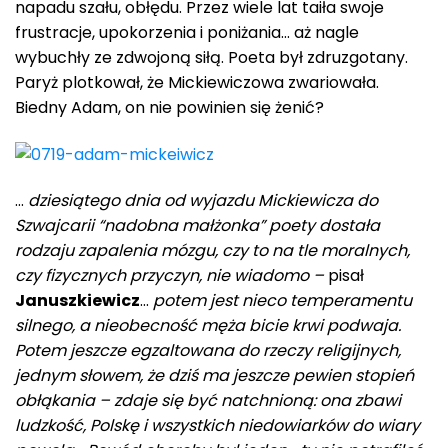
napadu szału, obłędu. Przez wiele lat taiła swoje
frustracje, upokorzenia i poniżania… aż nagle
wybuchły ze zdwojoną siłą. Poeta był zdruzgotany.
Paryż plotkował, że Mickiewiczowa zwariowała.
Biedny Adam, on nie powinien się żenić?
…
dziesiątego dnia od wyjazdu Mickiewicza do
Szwajcarii “nadobna małżonka” poety dostała
rodzaju zapalenia mózgu, czy to na tle moralnych,
czy fizycznych przyczyn, nie wiadomo –
pisał
Januszkiewicz
…
potem jest nieco temperamentu
silnego, a nieobecność męża bicie krwi podwaja.
Potem jeszcze egzaltowana do rzeczy religijnych,
jednym słowem, że dziś ma jeszcze pewien stopień
obłąkania – zdaje się być natchnioną: ona zbawi
ludzkość, Polskę i wszystkich niedowiarków do wiary