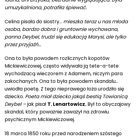
umuzykalniona, potrafiła śpiewać.
Celina pisała do siostry…
mieszka teraz u nas młoda
osoba, bardzo dobra i gruntownie wychowana,
panna Deybel, trudzi się edukacją Marysi, ale tylko
przez przyjaźń…
Ona to była powodem rozlicznych kopotów
Mickiewiczowej, często widywała ją tete-a-tete
wychodzacą wieczorem z Adamem, niczym para
zakochanych. Ona to była powodem skandalu…
uwiodła poetę. Z tego nieprawego łoża urodziło się
dziecko.
Poeta miał dziecko jakąś bestią Towianicą
Deybel –
jak pisał
T. Lenartowicz.
Był to obyczajowy
skandal, który poważnie zaważył na zdrowiu
psychicznym Mickiewiczowej.
18 marca 1850 roku przed narodzeniem szóstego