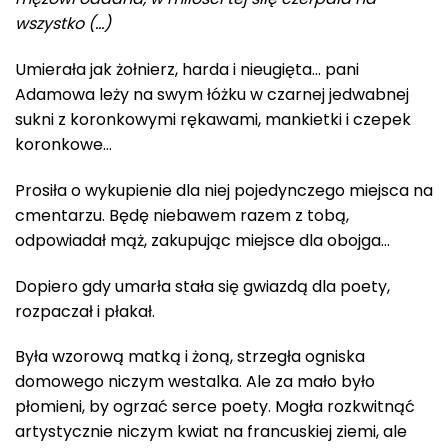
wszystko (…)
Umierała jak żołnierz, harda i nieugięta… pani
Adamowa leży na swym łóżku w czarnej jedwabnej
sukni z koronkowymi rękawami, mankietki i czepek
koronkowe…
Prosiła o wykupienie dla niej pojedynczego miejsca na
cmentarzu. Będę niebawem razem z tobą,
odpowiadał mąż, zakupując miejsce dla obojga…
Dopiero gdy umarła stała się gwiazdą dla poety,
rozpaczał i płakał.
Była wzorową matką i żoną, strzegła ogniska
domowego niczym westalka. Ale za mało było
płomieni, by ogrzać serce poety. Mogła rozkwitnąć
artystycznie niczym kwiat na francuskiej ziemi, ale