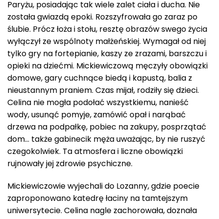
Paryżu, posiadając tak wiele zalet ciała i ducha. Nie
została gwiazdą epoki. Rozszyfrowała go zaraz po
ślubie. Prócz łoża i stołu, resztę obrazów swego życia
wyłączył ze wspólnoty małżeńskiej. Wymagał od niej
tylko gry na fortepianie, kaszy ze zrazami, barszczu i
opieki na dziećmi. Mickiewiczową męczyły obowiązki
domowe, gary cuchnące biedą i kapustą, balia z
nieustannym praniem. Czas mijał, rodziły się dzieci.
Celina nie mogła podołać wszystkiemu, nanieść
wody, usunąć pomyje, zamówić opał i narąbać
drzewa na podpałkę, pobiec na zakupy, posprzątać
dom… także gabinecik męża uważając, by nie ruszyć
czegokolwiek. Ta atmosfera i liczne obowiązki
rujnowały jej zdrowie psychiczne.
Mickiewiczowie wyjechali do Lozanny, gdzie poecie
zaproponowano katedrę łaciny na tamtejszym
uniwersytecie. Celina nagle zachorowała, doznała