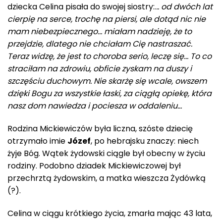
dziecka Celina pisała do swojej siostry:.
.. od dwóch lat
cierpię na serce, trochę na piersi, ale dotąd nic nie
mam niebezpiecznego… miałam nadzieję, że to
przejdzie, dlatego nie chciałam Cię nastraszać.
Teraz widzę, że jest to choroba serio, leczę się… To co
straciłam na zdrowiu, obficie zyskam na duszy i
szczęściu duchowym. Nie skarżę się wcale, owszem
dzięki Bogu za wszystkie łaski, za ciągłą opiekę, która
nasz dom nawiedza i pociesza w oddaleniu…
Rodzina Mickiewiczów była liczna, szóste dziecię
otrzymało imie
Józef
, po hebrajsku znaczy: niech
żyje Bóg. Wątek żydowski ciągle był obecny w życiu
rodziny. Podobno dziadek Mickiewiczowej był
przechrztą żydowskim, a matka wieszcza Żydówką
(?).
Celina w ciągu krótkiego życia, zmarła mając 43 lata,