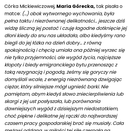
Córka Mickiewiczowej,
Maria Górecka,
tak pisała o
matce:
(…) obok wytwornego wychowania, była
pełna taktu i niezrównanej delikatności… jeszcze dziś
widzę śliczną jej postać i czuję łagodne dotknięcie jej
dłoni kiedy do snu nas układała, albo kiedyśmy rano
biegli do jej łóżka na dzień dobry… z równą
spokojnością i chęcią umiała ona później wyrzec się
nie tylko przyjemności, ale wygód życia, najcięższe
kłopoty i biedy emigranckiego bytu przenosząc z
taką rezygnacją i pogodą, żeśmy się goryczy nie
domyślali wcale, z energią niezrównaną dzwigając
ciężar, który silniejsze mógł ugnieść barki. Nie
pamiętam, abym kiedyś słowo zniecierpliwienia lub
skargi z jej ust posłyszała, lub porównania
dawniejszych wygód z dzisiejszym niedostatkiem,
choć piękne i delikatne jej rączki do najtwardszej
czasem pracy gospodarskiej brać się musiały. Cała
mężowi oddana, w miłości tej siłę czerpała na