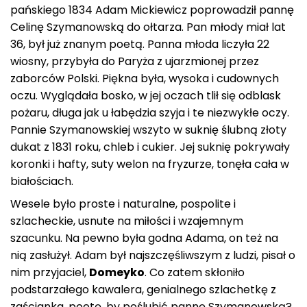
pańskiego 1834 Adam Mickiewicz poprowadził pannę
Celinę Szymanowską do ołtarza. Pan młody miał lat
36, był już znanym poetą. Panna młoda liczyła 22
wiosny, przybyła do Paryża z ujarzmionej przez
zaborców Polski. Piękna była, wysoka i cudownych
oczu. Wyglądała bosko, w jej oczach tlił się odblask
pożaru, długa jak u łabędzia szyja i te niezwykłe oczy.
Pannie Szymanowskiej wszyto w suknię ślubną złoty
dukat z 1831 roku, chleb i cukier. Jej suknię pokrywały
koronki i hafty, suty welon na fryzurze, tonęła cała w
białościach.
Wesele było proste i naturalne, pospolite i
szlacheckie, usnute na miłości i wzajemnym
szacunku. Na pewno była godna Adama, on też na
nią zasłużył. Adam był najszczęśliwszym z ludzi, pisał o
nim przyjaciel,
Domeyko
. Co zatem skłoniło
podstarzałego kawalera, genialnego szlachetkę z
zaścianka, poetę, by poślubić pannę Szymanowską?