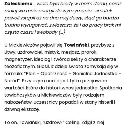
Zaleskiemu
…
wiele było biedy w moim domu, coraz
mniej we mnie energii do wytrzymania… smutek
powoli zstąpił aż na dno mej duszy, stąd go bardzo
trudno wyrugować, zwłaszcza, że i do pracy brak mi
często czasu i swobody (…)
U Mickiewiczów pojawił się
Towiański
, przybysz z
Litwy, uzdrowiciel, mistyk, mesjasz, prorok,
magnetyzer, ideolog i twórca sekty o charakterze
teozoficznym. Głosił, iż dzieje świata zamykają się w
formule: “Plan – Opatrzność – Genialna Jednostka –
Naród”. Przy czym naród jest tylko przejawem
wartości, które do historii wnosi jednostka. Spotkania
towiańczyków u Mickiewiczów były rodzajem
nabożeństw, uczestnicy popadali w stany histerii i
dziwną ekstazę.
To on, Towiański, “uzdrowił” Celinę. Zdjął z niej