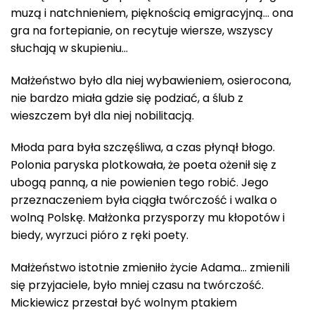
muzą i natchnieniem, pięknością emigracyjną… ona
gra na fortepianie, on recytuje wiersze, wszyscy
słuchają w skupieniu…
Małżeństwo było dla niej wybawieniem, osierocona,
nie bardzo miała gdzie się podziać, a ślub z
wieszczem był dla niej nobilitacją.
Młoda para była szczęśliwa, a czas płynął błogo.
Polonia paryska plotkowała, że poeta ożenił się z
ubogą panną, a nie powienien tego robić. Jego
przeznaczeniem była ciągła twórczość i walka o
wolną Polskę. Małżonka przysporzy mu kłopotów i
biedy, wyrzuci pióro z ręki poety.
Małżeństwo istotnie zmieniło życie Adama… zmienili
się przyjaciele, było mniej czasu na twórczość.
Mickiewicz przestał być wolnym ptakiem