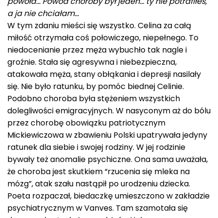
powoła…
Powód choroby był jeden… ty nie potrafiłeś,
a ja nie chciałam…
W tym zdaniu mieści się wszystko. Celina za całą
miłość otrzymała coś połowiczego, niepełnego. To
niedocenianie przez męża wybuchło tak nagle i
groźnie. Stała się agresywna i niebezpieczna,
atakowała męża, stany obłąkania i depresji nasilały
się. Nie było ratunku, by pomóc biednej Celinie.
Podobno choroba była stężeniem wszystkich
dolegliwości emigracyjnych. W nasyconym aż do bólu
przez chorobę obowiązku patriotycznym
Mickiewiczowa w zbawieniu Polski upatrywała jedyny
ratunek dla siebie i swojej rodziny. W jej rodzinie
bywały też anomalie psychiczne. Ona sama uważała,
że choroba jest skutkiem “rzucenia się mleka na
mózg”, atak szału nastąpił po urodzeniu dziecka.
Poeta rozpaczał, biedaczkę umieszczono w zakładzie
psychiatrycznym w Vanves. Tam szamotała się