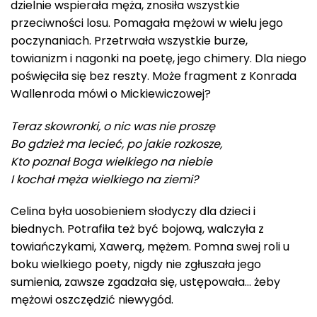
dzielnie wspierała męża, znosiła wszystkie
przeciwności losu. Pomagała mężowi w wielu jego
poczynaniach. Przetrwała wszystkie burze,
towianizm i nagonki na poetę, jego chimery. Dla niego
poświęciła się bez reszty. Może fragment z Konrada
Wallenroda mówi o Mickiewiczowej?
Teraz skowronki, o nic was nie proszę
Bo gdzież ma lecieć, po jakie rozkosze,
Kto poznał Boga wielkiego na niebie
I kochał męża wielkiego na ziemi?
Celina była uosobieniem słodyczy dla dzieci i
biednych. Potrafiła też być bojową, walczyła z
towiańczykami, Xawerą, mężem. Pomna swej roli u
boku wielkiego poety, nigdy nie zgłuszała jego
sumienia, zawsze zgadzała się, ustępowała… żeby
mężowi oszczędzić niewygód.