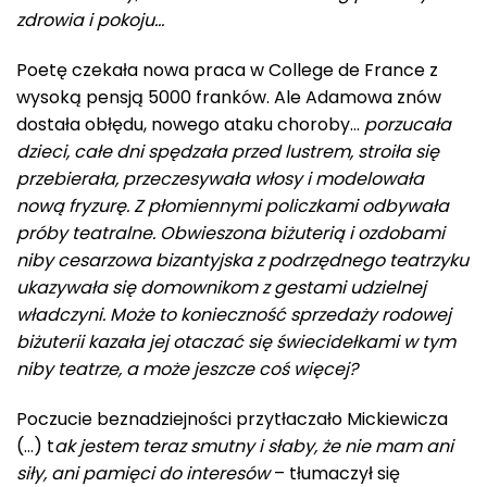
zdrowia i pokoju…
Poetę czekała nowa praca w College de France z
wysoką pensją 5000 franków. Ale Adamowa znów
dostała obłędu, nowego ataku choroby…
porzucała
dzieci, całe dni spędzała przed lustrem, stroiła się
przebierała, przeczesywała włosy i modelowała
nową fryzurę. Z płomiennymi policzkami odbywała
próby teatralne. Obwieszona biżuterią i ozdobami
niby cesarzowa bizantyjska z podrzędnego teatrzyku
ukazywała się domownikom z gestami udzielnej
władczyni. Może to konieczność sprzedaży rodowej
biżuterii kazała jej otaczać się świecidełkami w tym
niby teatrze, a może jeszcze coś więcej?
Poczucie beznadziejności przytłaczało Mickiewicza
(…) t
ak jestem teraz smutny i słaby, że nie mam ani
siły, ani pamięci do interesów
– tłumaczył się