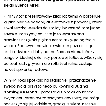
się do Buenos Aires.
Film “Evita” prezentowany kilka lat temu w porteruje
ją jako biednie odzianą dziewczynkę z prowincji, która
z walizeczką wjeżdża do stolicy, by zostać tam już na
zawsze. Patrzymy na Evitę jako wystaszoną
prowincjuszkę, ale piękną nastolatkę, pełną życia i
wigoru. Zachwycona wielki światem poznaje jego
uroki, odwiedza kluby nocne Buenos Aires, tańczy
tango w biednej dzielnicy portowej LaBoca, włóczy się
po teatrach, grywa małe rólki teatralne, zostaje
nawet spikerką radiową.
W 1944 roku spotkała na stadionie przeznaczenie
swego życia, przystojnego pułkownika
Juana
Domingo Perona.
I pozostała z nim aż do końca
swych dni. Peron był zafascynowany Evitą, nie mógł
nacieszyć się jej widokiem, gracją i stylem. Istotnie