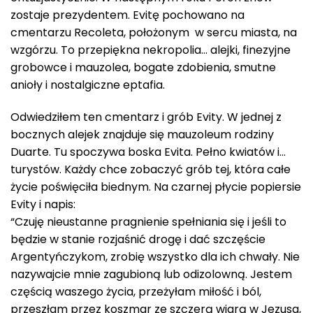
zostaje prezydentem. Evitę pochowano na
cmentarzu Recoleta, położonym w sercu miasta, na
wzgórzu. To przepiękna nekropolia… alejki, finezyjne
grobowce i mauzolea, bogate zdobienia, smutne
anioły i nostalgiczne eptafia.
Odwiedziłem ten cmentarz i grób Evity. W jednej z
bocznych alejek znajduje się mauzoleum rodziny
Duarte. Tu spoczywa boska Evita. Pełno kwiatów i…
turystów. Każdy chce zobaczyć grób tej, która całe
życie poświęciła biednym. Na czarnej płycie popiersie
Evity i napis:
“Czuję nieustanne pragnienie spełniania się i jeśli to
będzie w stanie rozjaśnić drogę i dać szczęście
Argentyńczykom, zrobię wszystko dla ich chwały. Nie
nazywajcie mnie zagubioną lub odizolowną. Jestem
częścią waszego życia, przeżyłam miłość i ból,
przeszłam przez koszmar ze szczerą wiarą w Jezusa,