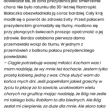
dowiedział sie, że żona prezydenta jest śmiertelnie
chora. Nie było ratunku dla 30-letniej filantropki.
Białaczka obezwładniała ją coraz bardziej. Cały kraj
modlił się o powrót do zdrowia Evity. Przed pałacem
prezydenckim gromadziły się tłumy, modlono się
przy płonących świecach prosząc opatrzność o jej
zdrowie. Bardzo osłabiona pierwsza dama
przemawiała wciąż do tłumu. W jednym z
przemówień z balkonu pałacu prezydenckiego
powiedziała:
– Ciągle potrzebuję waszej miłości. Kocham was i
mam nadzieję, że wy mnie też kochacie. Jestem tylko
prostą kobietą, jedną z was. Chcę służyć wam do
końca mych dni. Jeśli popełniłam jakieś grzechy w
życiu to płacę za to sowicie, ucałowałam wielu
chorych na gruźlicę mając nadzieję, że Bóg nie ześle
mi takiego bólu. Robiłam to dla biednych. Ale Bóg
zesłał mi cierpienie, za duże dla mnie. Ale skoro taka