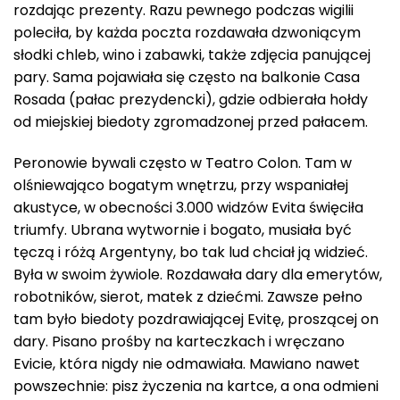
rozdając prezenty. Razu pewnego podczas wigilii
poleciła, by każda poczta rozdawała dzwoniącym
słodki chleb, wino i zabawki, także zdjęcia panującej
pary. Sama pojawiała się często na balkonie Casa
Rosada (pałac prezydencki), gdzie odbierała hołdy
od miejskiej biedoty zgromadzonej przed pałacem.
Peronowie bywali często w Teatro Colon. Tam w
olśniewająco bogatym wnętrzu, przy wspaniałej
akustyce, w obecności 3.000 widzów Evita święciła
triumfy. Ubrana wytwornie i bogato, musiała być
tęczą i różą Argentyny, bo tak lud chciał ją widzieć.
Była w swoim żywiole. Rozdawała dary dla emerytów,
robotników, sierot, matek z dziećmi. Zawsze pełno
tam było biedoty pozdrawiającej Evitę, proszącej on
dary. Pisano prośby na karteczkach i wręczano
Evicie, która nigdy nie odmawiała. Mawiano nawet
powszechnie: pisz życzenia na kartce, a ona odmieni