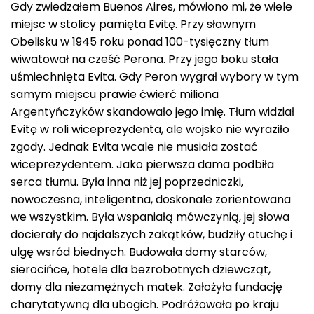
Gdy zwiedzałem Buenos Aires, mówiono mi, że wiele
miejsc w stolicy pamięta Evitę. Przy sławnym
Obelisku w 1945 roku ponad 100-tysięczny tłum
wiwatował na cześć Perona. Przy jego boku stała
uśmiechnięta Evita. Gdy Peron wygrał wybory w tym
samym miejscu prawie ćwierć miliona
Argentyńczyków skandowało jego imię. Tłum widział
Evitę w roli wiceprezydenta, ale wojsko nie wyraziło
zgody. Jednak Evita wcale nie musiała zostać
wiceprezydentem. Jako pierwsza dama podbiła
serca tłumu. Była inna niż jej poprzedniczki,
nowoczesna, inteligentna, doskonale zorientowana
we wszystkim. Była wspaniałą mówczynią, jej słowa
docierały do najdalszych zakątków, budziły otuchę i
ulgę wsród biednych. Budowała domy starców,
sierocińce, hotele dla bezrobotnych dziewcząt,
domy dla niezamężnych matek. Założyła fundację
charytatywną dla ubogich. Podróżowała po kraju