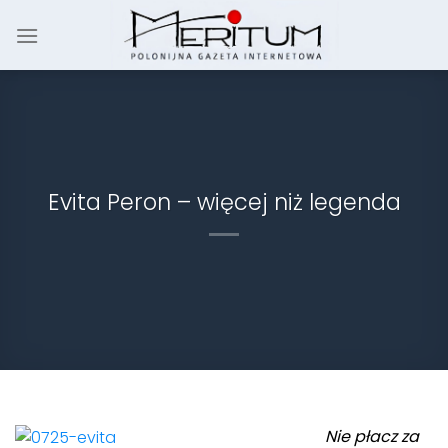
Skip
to
content
Evita Peron – więcej niż legenda
Nie płacz za