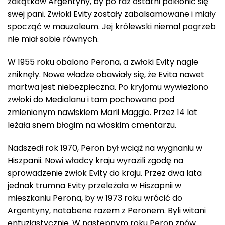
zakątków Argentyny, by po raz ostatni pokłonić się
swej pani. Zwłoki Evity zostały zabalsamowane i miały
spocząć w mauzoleum. Jej królewski niemal pogrzeb
nie miał sobie równych.
W 1955 roku obalono Perona, a zwłoki Evity nagle
zniknęły. Nowe władze obawiały się, że Evita nawet
martwa jest niebezpieczna. Po kryjomu wywieziono
zwłoki do Mediolanu i tam pochowano pod
zmienionym nawiskiem Marii Maggio. Przez 14 lat
leżała snem błogim na włoskim cmentarzu.
Nadszedł rok 1970, Peron był wciąż na wygnaniu w
Hiszpanii. Nowi władcy kraju wyrazili zgodę na
sprowadzenie zwłok Evity do kraju. Przez dwa lata
jednak trumna Evity przeleżała w Hiszapnii w
mieszkaniu Perona, by w 1973 roku wrócić do
Argentyny, notabene razem z Peronem. Byli witani
entuzjastycznie. W następnym roku Peron znów