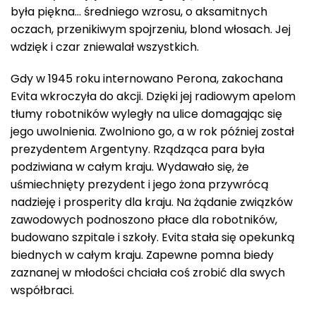
była piękna… średniego wzrosu, o aksamitnych
oczach, przenikiwym spojrzeniu, blond włosach. Jej
wdzięk i czar zniewalał wszystkich.
Gdy w 1945 roku internowano Perona, zakochana
Evita wkroczyła do akcji. Dzięki jej radiowym apelom
tłumy robotników wyległy na ulice domagając się
jego uwolnienia. Zwolniono go, a w rok później został
prezydentem Argentyny. Rządząca para była
podziwiana w całym kraju. Wydawało się, że
uśmiechnięty prezydent i jego żona przywrócą
nadzieję i prosperity dla kraju. Na żądanie związków
zawodowych podnoszono płace dla robotników,
budowano szpitale i szkoły. Evita stała się opekunką
biednych w całym kraju. Zapewne pomna biedy
zaznanej w młodości chciała coś zrobić dla swych
współbraci.