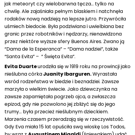
jak meteoryt czy wielobarwna tęcza… tylko na
chwilę. Ale zajaśniała pełnym blaskiem i natchnęła
rodaków nową nadzieją na lepsze jutro. Przywróciła
uśmiech biedocie. Była podziwiana i uwielbiana bez
granic przez robotników i nędzarzy, nienawidzona
przez niektóre wyższe sfery Buenos Aires. Zwano ją
“Dama de la Esperanca” – “Dama nadziei”, także
“Santa Evita” – ” Święta Evita”.
Evita Duarte
urodziła się w 1919 roku na prowincji jako
nieślubna córka
Juanity Ibarguren.
Wyrastała
wsród rodzeństwa w biedzie i beznadziei. Zawsze
marzyła o wielkim świecie. Jako dziewczynka na
zawsze zapamiętała pogrzeb ojca, a zwłaszcza
epizod, gdy nie pozwolono jej zbliżyć się do jego
trumy… była przecież nieślubnym dzieckiem.
Marzenia czasem przeradzają się w rzeczywistość.
Gdy Eva miała 15 lat opuściła swą wioskę Los Todos,
by wraz z
Augustinem Migaldi
(śpiewakiem) udać