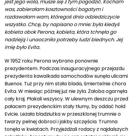
jest jego wola, musze się z tym pogodzić. Kocham
was, zabierałam kosztowności bogatym i
rozdawałam wam, któregoś dnia odziedziczycie
wszystko. Chcę, by napisano o mnie: była kiedyś
kobieta obok Perona, kobieta, która tchnęła go
nadzieją i unaoczniła potrzeby ludzi biednych. Jej
imię było Evita.
W 1952 roku Perona wybrano ponownie
prezydentem. Podczas inauguracyjnego przejazdu
prezydenta kawalkada samochodów sunęła ulicami
Buenos. Tuż przy nim stała blada, śmiertelnie chora
Evita. W miesiąc później już nie żyła. Żałoba ogarnęła
cały kraj. Płakali wszyscy. W ulewnym deszczu przed
pałacem prezydenckim stały tłumy, by oddać hołd
Evicie. Leżała bladziutka w przeszklonej trumnie o
twarzy pełnej dobroci i jakby szczęścia. Trumna
tonęła w kwiatach. Przyjeżdżali rodacy z najdalszych