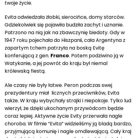
twoje życie.
Evita odwiedzała żłobki, sierocińce, domy starców.
Gdziekolwiek się pojawiła budziła zachyt i uznanie.
Patrzono na nią jak na zbawczynię biedoty. Gdy w
1947 roku pojechała do Hiszpanii, cała Argentyna z
zapartym tchem patrzyła na boską Evitę
konferującą z gen.
Franco
. Potem podziwino ją w
Watykanie, a jej powrót do kraju był niemal
królewską fiestą.
Ale czasy nie były łatwe. Peron podczas swej
prezydentury miał licznych przeciwników, Evita
także. W kraju wybychały strajki i niepokoje. Tylko lud
wierzył, że dzięki ukochanym przywódcom będzie
coraz lepiej. Aktywne życie Evity przerwała nagle
choroba. W filmie “Evita” widzieliśmy ją bladą bardzo,
przyjmującą komunię i nagle omdlewającą. Cały kraj