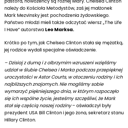
pastora, nowożeńcy są różnej wiary. Chelsea Clinton
należy do Kościoła Metodystów, zaś jej małżonek
Mark Mezvinsky jest pochodzenia żydowskiego.
Państwo młodzi mieli także odczytać wiersz „The Life
I Have” autorstwa
Leo Marksa.
Krótko po tym, jak Chelsea Clinton stała się mężatką,
jej rodzice wydali specjalne oświadczenie.
– Dzisiaj z dumą i z olbrzymim wzruszeni wzięliśmy
udział w ślubie Chelsea i Marka podczas przepięknej
uroczystości w Astor Courts, w otoczeniu rodziny i ich
najbliższych znajomych. Nie mogliśmy sobie
wymarzyć piękniejszego dnia, w którym rozpoczęło
się ich wspólne życie, jesteśmy szczęśliwi, że Mark
stał się częścią naszej rodziny
– oświadczył były
prezydent USA Bill Clinton i jego żona, sekretarz stanu
Hillary Clinton.