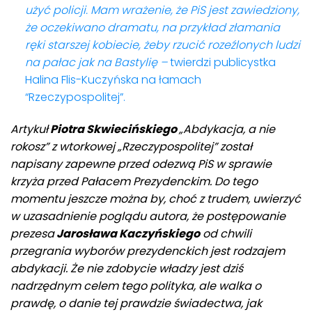
użyć policji. Mam wrażenie, że PiS jest zawiedziony,
że oczekiwano dramatu, na przykład złamania
ręki starszej kobiecie, żeby rzucić rozeźlonych ludzi
na pałac jak na Bastylię –
twierdzi publicystka
Halina Flis-Kuczyńska na łamach
“Rzeczypospolitej”.
Artykuł
Piotra Skwiecińskiego
„Abdykacja, a nie
rokosz” z wtorkowej „Rzeczypospolitej” został
napisany zapewne przed odezwą PiS w sprawie
krzyża przed Pałacem Prezydenckim. Do tego
momentu jeszcze można by, choć z trudem, uwierzyć
w uzasadnienie poglądu autora, że postępowanie
prezesa
Jarosława Kaczyńskiego
od chwili
przegrania wyborów prezydenckich jest rodzajem
abdykacji. Że nie zdobycie władzy jest dziś
nadrzędnym celem tego polityka, ale walka o
prawdę, o danie tej prawdzie świadectwa, jak