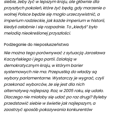
siebie, żeby żyć w lepszym kraju, ale głównie dla
przyszłych pokoleń, które żyć będą, gdy marzenie o
wolnej Polsce będzie się mogło urzeczywistnić, a
imperium radzieckie, jak każde imperium w historii,
kiedyś osłabnie i się rozpadnie. To „kiedyś” było
melodią nieokreślonej przyszłości.
Podżeganie do nieposłuszeństwa
Nie można tego porównywać z sytuacją Jarosława
Kaczyńskiego i jego partii. Działają w
demokratycznym kraju, w którym barier
systemowych nie ma. Przepustką do władzy są
wybory parlamentarne. Wystarczy je wygrać, czyli
przekonać wyborców, że się jest dla nich
alternatywą najlepszą. Raz, w 2005 roku, się udało.
Dlaczego nie miałoby się udać po raz drugi? Byleby
przedstawić siebie w świetle jak najlepszym, a
zaostrzyć sposób pokazywania konkurentów