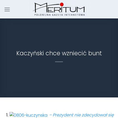
Skip
to
content
Kaczyński chce wzniecić bunt
– Prezydent nie zdecydował się