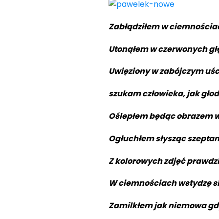
Zabłądziłem w ciemnościac
Utonąłem w czerwonych gł
Uwięziony w zabójczym uśc
szukam człowieka, jak gło
Oślepłem będąc obrazem w
Ogłuchłem słysząc szepta
Z kolorowych zdjęć prawdz
W ciemnościach wstydzę si
Zamilkłem jak niemowa gd