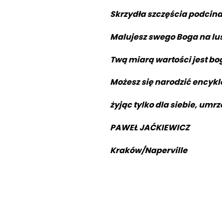
Skrzydła szczęścia podcina
Malujesz swego Boga na lu
Twą miarą wartości jest b
Możesz się narodzić encyk
żyjąc tylko dla siebie, umr
PAWEŁ JAĆKIEWICZ
Kraków/Naperville