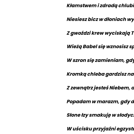
Kłamstwem i zdradą chlubi
Niesiesz bicz w dłoniach w
Z gwoździ krew wyciskają 
Wieżą Babel się wznosisz 
W szron się zamieniam, gd
Kromką chleba gardzisz na
Z zewnątrz jesteś Niebem, 
Popadam w marazm, gdy dz
Słone łzy smakuję w słodyc
W uścisku przyjaźni egzyst