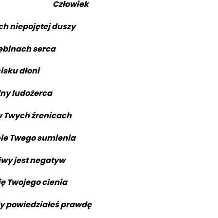
Człowiek
h niepojętej duszy
ębinach serca
isku dłoni
dny ludożerca
 Twych źrenicach
nie Twego sumienia
iwy jest negatyw
ę Twojego cienia
y powiedziałeś prawdę