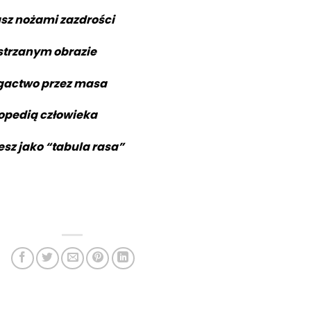
sz nożami zazdrości
strzanym obrazie
ogactwo przez masa
lopedią człowieka
zesz jako “tabula rasa”