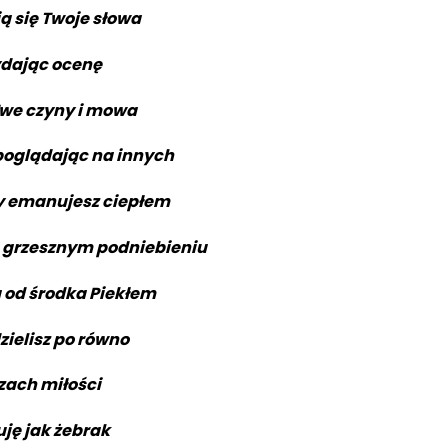
ą się Twoje słowa
ydając ocenę
Twe czyny i mowa
spoglądając na innych
y emanujesz ciepłem
 grzesznym podniebieniu
a od środka Piekłem
ielisz po równo
zach miłości
uję jak żebrak