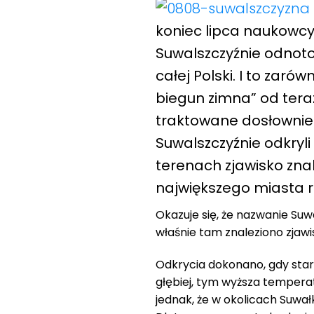
koniec lipca naukowcy
Suwalszczyźnie odnoto
całej Polski. I to zarów
biegun zimna” od teraz
traktowane dosłownie.
Suwalszczyźnie odkryl
terenach zjawisko zna
największego miasta r
Okazuje się, że nazwanie Suw
właśnie tam znaleziono zjawis
Odkrycia dokonano, gdy star
głębiej, tym wyższa temperat
jednak, że w okolicach Suwa