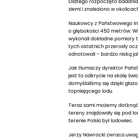
Dlatego rozpoczęto badania,
ziemi i znaleziono w okolicach
Naukowcy z Państwowego Ins
o głębokości 450 metrów. Wier
wykonali dokładne pomiary te
tych ostatnich przerosły oc
odnotowali – bardzo niską j
Jak tłumaczy dyrektor Pańs
jest to odkrycie na skalę świ
domyślaliśmy się dzięki głaz
topniejącego lodu.
Teraz sami możemy dotknąć sk
tereny znajdowały się pod 
terenie Polski był lodowiec.
Jerzy Nawrocki zwraca uwagę