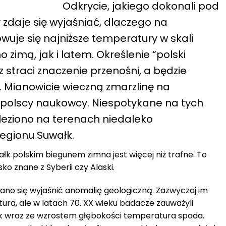
Odkrycie, jakiego dokonali pod
 zdaje się wyjaśniać, dlaczego na
wuje się najniższe temperatury w skali
no zimą, jak i latem. Określenie “polski
 straci znaczenie przenośni, a będzie
 Mianowicie wieczną zmarzlinę na
i polscy naukowcy. Niespotykane na tych
leziono na terenach niedaleko
egionu Suwałk.
ałk polskim biegunem zimna jest więcej niż trafne. To
ko znane z Syberii czy Alaski.
ano się wyjaśnić anomalię geologiczną. Zazwyczaj im
ura, ale w latach 70. XX wieku badacze zauważyli
łk wraz ze wzrostem głębokości temperatura spada.