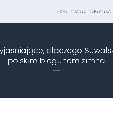
HOME
FINANSE
TURYSTYKA
yjaśniające, dlaczego Suwalsz
polskim biegunem zimna