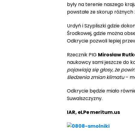
były na terenie naszego kra
powstałe ze skorup różnych 
Urdyń i Szypliszki gdzie dok
Środkowej, gdzie można obse
Odkrycie pozwoli lepiej prze
Rzecznik PIG
Mirosław Rutk
naukowcy sami jeszcze do ko
pojawiają się głosy, że po
śledzenia zmian klimatu
– m
Odkrycie będzie miało równie
Suwalszczyzny.
IAR, eLPe meritum.us