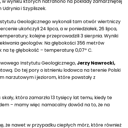
 w wyniku których natrafiono na pokłady zamarzniętej
 Udrynia i Szypliszek.
tytutu Geologicznego wykonali tam otwór wiertniczy
cenie ukończyli 24 lipca, a w poniedziałek, 26 lipca,
mperatury; kolejne przeprowadzili 3 sierpnia. Wyniki
zekiwania geologów. Na głębokości 356 metrów
ak na tę głębokość – temperaturę 0,07º C.
twowego Instytutu Geologicznego,
Jerzy Nawrocki,
atową. Do tej pory o istnieniu lodowca na terenie Polski
om narzutowym i jeziorom, które powstały z
ały, która zamarzła 13 tysięcy lat temu, kiedy te
lodem – mamy więc namacalny dowód na to, że na
, że nawet w przypadku ciepłych mórz, które również