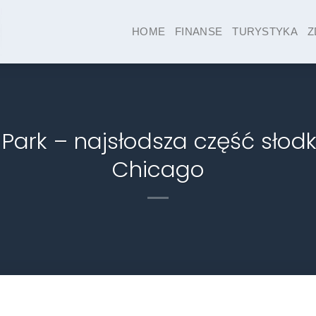
HOME
FINANSE
TURYSTYKA
Z
 Park – najsłodsza część sło
Chicago