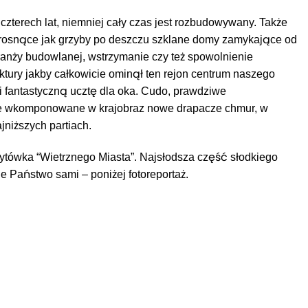
czterech lat, niemniej cały czas jest rozbudowywany. Także
li rosnące jak grzyby po deszczu szklane domy zamykające od
ranży budowlanej, wstrzymanie czy też spowolnienie
uktury jakby całkowicie ominął ten rejon centrum naszego
wi fantastyczną ucztę dla oka. Cudo, prawdziwe
nie wkomponowane w krajobraz nowe drapacze chmur, w
jniższych partiach.
ytówka “Wietrznego Miasta”. Najsłodsza część słodkiego
 Państwo sami – poniżej fotoreportaż.