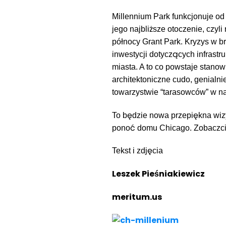
Millennium Park funkcjonuje od 
jego najbliższe otoczenie, czy
północy Grant Park. Kryzys w b
inwestycji dotyczących infrastr
miasta. A to co powstaje stano
architektoniczne cudo, genial
towarzystwie “tarasowców” w na
To będzie nowa przepiękna wiz
ponoć domu Chicago. Zobaczcie
Tekst i zdjęcia
Leszek Pieśniakiewicz
meritum.us