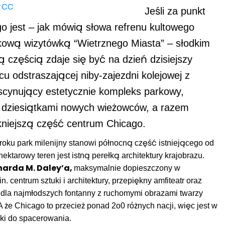
Jeśli za punkt
go jest – jak mówią słowa refrenu kultowego
ową wizytówką “Wietrznego Miasta” – słodkim
 częścią zdaje się być na dzień dzisiejszy
u odstraszającej niby-zajezdni kolejowej z
scynujący estetycznie kompleks parkowy,
 dziesiątkami nowych wieżowców, a razem
kniejszą część centrum Chicago.
roku park milenijny stanowi północną część istniejącego od
ektarowy teren jest istną perełką architektury krajobrazu.
harda M. Daley’a,
maksymalnie dopieszczony w
n. centrum sztuki i architektury, przepiękny amfiteatr oraz
 dla najmłodszych fontanny z ruchomymi obrazami twarzy
że Chicago to przecież ponad 2o0 różnych nacji, więc jest w
jki do spacerowania.