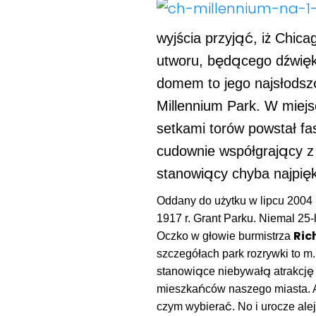
wyjścia przyjąć, iż Chica
utworu, będącego dźwięk
domem to jego najsłodszą
Millennium Park. W miejsc
setkami torów powstał fa
cudownie współgrający z
stanowiący chyba najpię
Oddany do użytku w lipcu 2004 
1917 r. Grant Parku. Niemal 25-h
Ric
Oczko w głowie burmistrza
szczegółach park rozrywki to m.i
stanowiące niebywałą atrakcję
mieszkańców naszego miasta. A 
czym wybierać. No i urocze ale