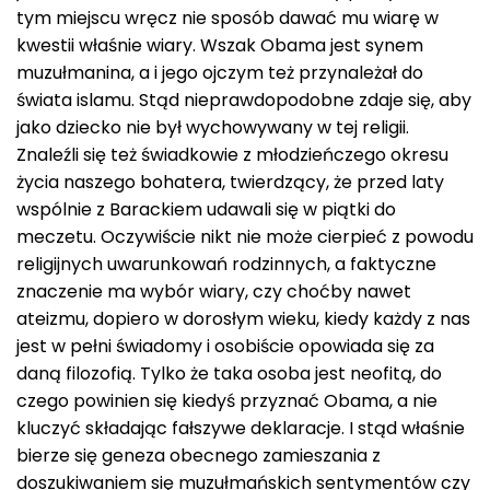
tym miejscu wręcz nie sposób dawać mu wiarę w
kwestii właśnie wiary. Wszak Obama jest synem
muzułmanina, a i jego ojczym też przynależał do
świata islamu. Stąd nieprawdopodobne zdaje się, aby
jako dziecko nie był wychowywany w tej religii.
Znaleźli się też świadkowie z młodzieńczego okresu
życia naszego bohatera, twierdzący, że przed laty
wspólnie z Barackiem udawali się w piątki do
meczetu. Oczywiście nikt nie może cierpieć z powodu
religijnych uwarunkowań rodzinnych, a faktyczne
znaczenie ma wybór wiary, czy choćby nawet
ateizmu, dopiero w dorosłym wieku, kiedy każdy z nas
jest w pełni świadomy i osobiście opowiada się za
daną filozofią. Tylko że taka osoba jest neofitą, do
czego powinien się kiedyś przyznać Obama, a nie
kluczyć składając fałszywe deklaracje. I stąd właśnie
bierze się geneza obecnego zamieszania z
doszukiwaniem się muzułmańskich sentymentów czy