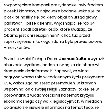
rozpoczęciem kampanii prezydenckiej były źródłem
plotek i kłamstw, a najnowsze badanie wskazuje, że
plotki te nasiliły się, od kiedy objął on urząd głowy
państwa” – pisze dziennik, wyjaśniając, że “do 34
procent spadł odsetek osób, które uważają, że
Obama jest chrześcijaninem”, choć tuż przed
zaprzysiężeniem takiego zdania była prawie połowa
Amerykanów.
Przedstawiciel Białego Domu
Joshua DuBois
wyraził
oburzenie wynikami badania i winą za nie obarczył
“kampanie dezinformacji”. Zapewnił, że wiara
odgrywa ważną rolę w codziennym życiu prezydenta
USA, wskazując na sześć przemówień, w których
wspominał on o swojej religii. Zaznaczył także, że w
porównaniu z wiadomościami na temat kryzysu
ekonomicznego czy walk legislacyjnych, w mediach
pojawiało się niewiele informacji na temat tego, że