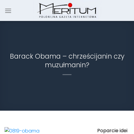
Skip
to
content
Barack Obama – chrześcijanin czy
muzułmanin?
Poparcie idei