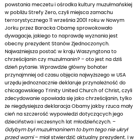
powstania meczetu i ośrodka kultury muzułmańskiej
w pobliżu Strefy Zero, czyli miejsca zamachu
terrorystycznego 11 września 2001 roku w Nowym
Jorku przez Baracka Obamę sprowokowało
dywagacje, jakiego to naprawdę wyznania jest
obecny prezydent Stanów Zjednoczonych.
Najważniejsza postać w kraju Waszyngtona to
chrześcijanin czy muzułmanin? – oto jest na dziś
dzień pytanie. Wprawdzie główny bohater
przynajmniej od czasu objęcia najwyższego w USA
urzędu jednoznacznie deklaruje przynależność do
chicagowskiego Trinity United Church of Christ, czyli
zdecydowanie opowiada się jako chrześcijanin, tylko
że niegdysiejsza deklaracja Obamy jakby rzuca mały
cień na szczerość wypowiedzi dotyczących jego
dzieciństwa i wczesnych lat młodzieńczych. –
Gdybym był muzułmaninem to bym tego nie ukrył
przed wami
– miał stwierdzić aktualny prezydent. I w