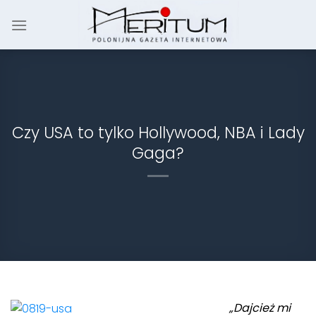
Skip
to
content
Czy USA to tylko Hollywood, NBA i Lady
Gaga?
„Dajcież mi