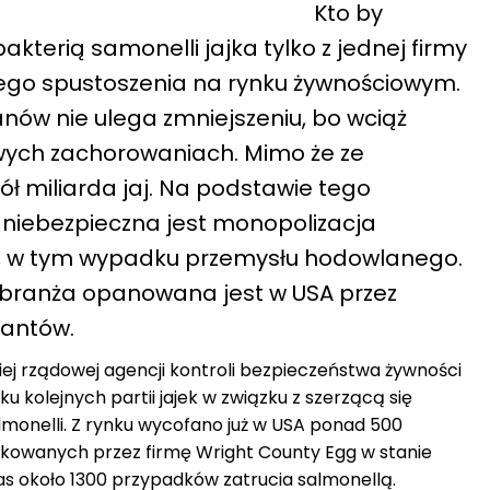
Kto by
akterią samonelli jajka tylko z jednej firmy
iego spustoszenia na rynku żywnościowym.
ów nie ulega zmniejszeniu, bo wciąż
wych zachorowaniach. Mimo że ze
ł miliarda jaj. Na podstawie tego
k niebezpieczna jest monopolizacja
ji, w tym wypadku przemysłu hodowlanego.
 branża opanowana jest w USA przez
gantów.
ej rządowej agencji kontroli bezpieczeństwa żywności
u kolejnych partii jajek w związku z szerzącą się
lmonelli. Z rynku wycofano już w USA ponad 500
ukowanych przez firmę Wright County Egg w stanie
s około 1300 przypadków zatrucia salmonellą.