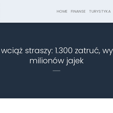
HOME
FINANSE
TURYSTYKA
wciąż straszy: 1.300 zatruć, 
milionów jajek