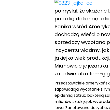
pomyślał, że skażone b
potrafią dokonać tak
Panika wśród Amerykan
dochodzą wieści o no
sprzedaży wycofano pó
incydentu widzimy, ja
jakiejkolwiek produkc
Mianowicie jajczarska
zaledwie
kilka firm-gi
Przedstawiciele amerykański
zapowiadają wycofanie z rynk
epidemią zatruć bakterią sa
milionów sztuk jajek wyprod
Iowa. Zanotowano dotychcza