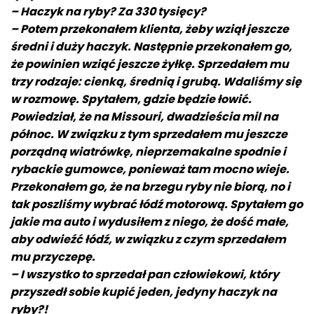
– Haczyk na ryby? Za 330 tysięcy?
– Potem przekonałem klienta, żeby wziął jeszcze
średni i duży haczyk. Następnie przekonałem go,
że powinien wziąć jeszcze żyłkę. Sprzedałem mu
trzy rodzaje: cienką, średnią i grubą. Wdaliśmy się
w rozmowę. Spytałem, gdzie będzie łowić.
Powiedział, że na Missouri, dwadzieścia mil na
północ. W związku z tym sprzedałem mu jeszcze
porządną wiatrówkę, nieprzemakalne spodnie i
rybackie gumowce, ponieważ tam mocno wieje.
Przekonałem go, że na brzegu ryby nie biorą, no i
tak poszliśmy wybrać łódź motorową. Spytałem go
jakie ma auto i wydusiłem z niego, że dość małe,
aby odwieźć łódź, w związku z czym sprzedałem
mu przyczepę.
– I wszystko to sprzedał pan człowiekowi, który
przyszedł sobie kupić jeden, jedyny haczyk na
ryby?!