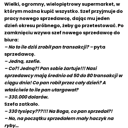
Wielki, ogromny, wielopiętrowy supermarket, w
którym można kupić wszystko. Szef przyjmuje do
pracy nowego sprzedawcę, dając mu jeden
dzień okresu próbnego, żeby go przetestować. Po
zamknięciu wzywa szef nowego sprzedawcę do
biura:
– No to ile dziś zrobił pan transakcji? –
pyta
sprzedawcę.
– Jedną, szefie.
– Co?! Jedną?! Pan sobie żartuje!!! Nasi
sprzedawcy mają średnio od 50 do 80 transakcji w
ciągu dnia! Co pan robił przez cały dzień? A
właściwie to ile pan utargował?
– 330.000 dolarów.
Szefa zatkało.
– 330 tysięcy???!!! Na Boga, co pan sprzedał?!
– No, na początku sprzedałem mały haczyk na
ryby…