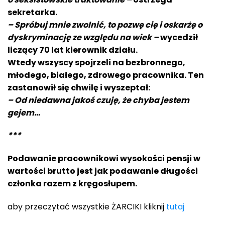
sekretarka.
– Spróbuj mnie zwolnić, to pozwę cię i oskarżę o
dyskryminację ze względu na wiek –
wycedził
liczący 70 lat kierownik działu.
Wtedy wszyscy spojrzeli na bezbronnego,
młodego, białego, zdrowego pracownika. Ten
zastanowił się chwilę i wyszeptał:
– Od niedawna jako
ś czuję, że chyba
jestem
gejem…
***
Podawanie pracownikowi wysokości pensji w
wartości brutto jest jak podawanie długo
ś
ci
członka razem z kręgosłupem.
aby przeczytać wszystkie ŻARCIKI kliknij
tutaj