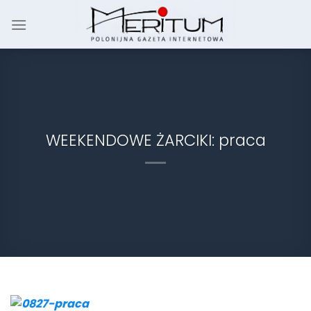
Skip
to
content
WEEKENDOWE ŻARCIKI: praca