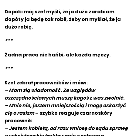
Dopóki mój szef myśli, że ja dużo zarabiam
dopóty ja będę tak robił, żeby on myślał, że ja
dużo robię.
***
Żadna praca nie hańbi, ale każda męczy.
***
Szef zebrał pracowników i mówi:
– Mam złą wiadomość. Ze względów
oszczędnościowych muszę kogoś z was zwolnić.
– Mnie nie, jestem mniejszością i mogę oskarżyć
cię o rasizm
– szybko reaguje czarnoskóry
pracownik.
– Jestem kobietą, od razu wniosę do sądu sprawę
o seksistowskie traktowanie –
ostrzega