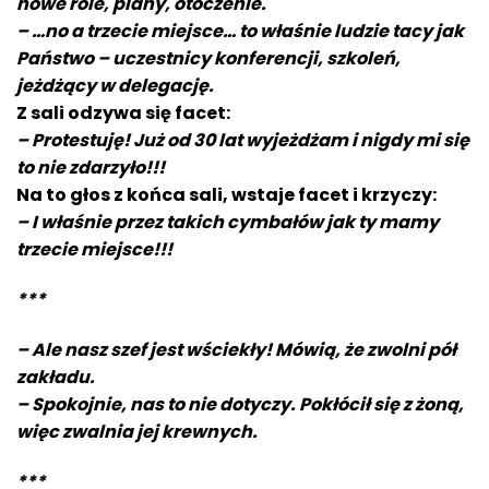
nowe role, plany, otoczenie.
– …no a trzecie miejsce… to właśnie ludzie tacy jak
Państwo – uczestnicy konferencji, szkoleń,
jeżdżący w delegację.
Z sali odzywa się facet:
– Protestuję! Już od 30 lat wyjeżdżam i nigdy mi się
to nie zdarzyło!!!
Na to głos z końca sali, wstaje facet i krzyczy:
– I właśnie przez takich cymbałów jak ty mamy
trzecie miejsce!!!
***
– Ale nasz szef jest wściekły! Mówią, że zwolni pół
zakładu.
– Spokojnie, nas to nie dotyczy. Pokłócił się z żoną,
więc zwalnia jej krewnych.
***