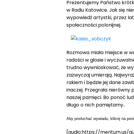
Prezentujemy Państwo krótk
w Radiu Katowice. Jak się nie
wypowiedź artystki, przez la
społeczności polonijnej.
Rozmowa miała miejsce w wa
radości w głosie i wyczuwaln
trudno wywnioskować, że wyw
zazwyczaj umierają. Najwyraź
rakiem i będzie jej dane zawi
inaczej. Przegrała nierówny
naszej pamięci. Bo ponoć ludz
długo o nich pamiętamy..
Aby posłuchać wywiadu, kliknij na pon
[audio:https://meritum.us/