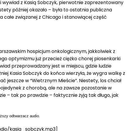
i wywiad z Kasią Sobczyk, pierwotnie zaprezentowany
stety później okazało – była to ostatnia publiczna
ta całe związanej z Chicago i stanowiącej część
rszawskim hospicjum onkologicznym, jakkolwiek z
ego optymizmu już przecież ciężko chorej piosenkarki
iad przeprowadzany jest w miejscu, gdzie ludzie
niej Kasia Sobczyk do końca wierzyła, że wygra walkę z
tać jeszcze w “Wietrznym Mieście”. Niestety, los chciał
 pojedynek z chorobą, ale na zawsze pozostanie w
ie – tak po prawdzie – faktycznie żyją tak długo, jak
iższy odtwarzacz audio.
audio/kasia_sobczyk.mp3]