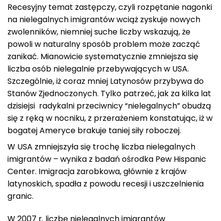
Recesyjny temat zastępczy, czyli rozpętanie nagonki
na nielegalnych imigrantów wciąż zyskuje nowych
zwolenników, niemniej suche liczby wskazują, że
powoli w naturalny sposób problem może zacząć
zanikać. Mianowicie systematycznie zmniejsza się
liczba osób nielegalnie przebywających w USA.
Szczególnie, iż coraz mniej Latynosów przybywa do
Stanów Zjednoczonych
.
Tylko patrzeć, jak za kilka lat
dzisiejsi radykalni przeciwnicy “nielegalnych” obudzą
się z ręką w nocniku, z przerażeniem konstatując, iż w
bogatej Ameryce brakuje taniej siły roboczej.
W USA zmniejszyła się trochę liczba nielegalnych
imigrantów – wynika z badań ośrodka Pew Hispanic
Center. Imigracja zarobkowa, głównie z krajów
latynoskich, spadła z powodu recesji i uszczelnienia
granic.
W 2007 r. liczbę nielegalnych imigrantów