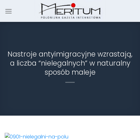
Skip
to
content
Nastroje antyimigracyjne wzrastają,
a liczba “nielegalnych” w naturalny
sposób maleje