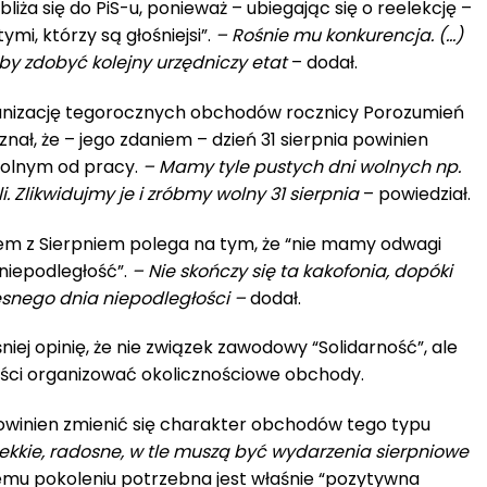
liża się do PiS-u, ponieważ – ubiegając się o reelekcję –
ymi, którzy są głośniejsi”.
– Rośnie mu konkurencja. (…)
eby zdobyć kolejny urzędniczy etat
– dodał.
anizację tegorocznych obchodów rocznicy Porozumień
nał, że – jego zdaniem – dzień 31 sierpnia powinien
wolnym od pracy.
– Mamy tyle pustych dni wolnych np.
i. Zlikwidujmy je i zróbmy wolny 31 sierpnia
– powiedział.
blem z Sierpniem polega na tym, że “nie mamy odwagi
niepodległość”.
– Nie skończy się ta kakofonia, dopóki
snego dnia niepodległości –
dodał.
ej opinię, że nie związek zawodowy “Solidarność”, ale
ści organizować okolicznościowe obchody.
 powinien zmienić się charakter obchodów tego typu
ekkie, radosne, w tle muszą być wydarzenia sierpniowe
demu pokoleniu potrzebna jest właśnie “pozytywna