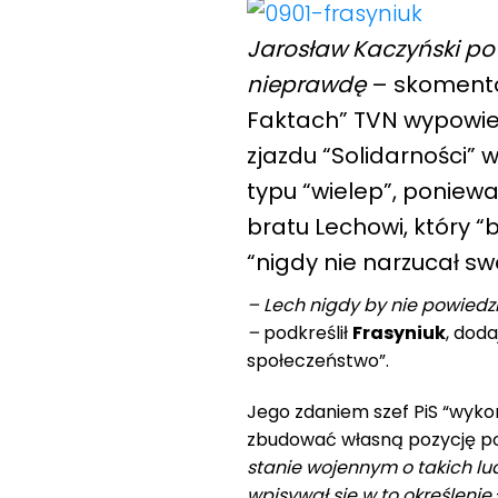
Jarosław Kaczyński po
nieprawdę
– skomento
Faktach” TVN wypowied
zjazdu “Solidarności”
typu “wielep”, ponieważ
bratu Lechowi, który “b
“nigdy nie narzucał s
– Lech nigdy by nie powiedzia
–
podkreślił
Frasyniuk
, doda
społeczeństwo”.
Jego zdaniem szef PiS “wykor
zbudować własną pozycję po
stanie wojennym o takich lud
wpisywał się w to określenie