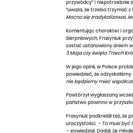
przywódcy” i niepotrzebnie zb
“uważa, że trzeba trzymać z t
Mocno się zradykalizował, ż
Komentując charakter i org
Sierpniowych, Frasyniuk przyz
zostać ustanowiony dniem 
3 Maja czy święto Trzech Król
W jego opinii, w Polsce pro
powiedzieć, że odzyskaliśmy 
nie będziemy mieć współcze
Powtórzył wygłaszaną wcześni
państwo powinno w przyszło
Frasyniuk podkreślił też, że
uroczystości.
– To musi być l
–
powiedział. Dodał, że mło