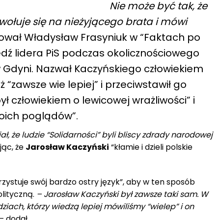
Nie może być tak, że
wołuje się na nieżyjącego brata i mówi
wał Władysław Frasyniuk w “Faktach po
ź lidera PiS podczas okolicznościowego
 w Gdyni. Nazwał Kaczyńskiego człowiekiem
 “zawsze wie lepiej” i przeciwstawił go
ył człowiekiem o lewicowej wrażliwości” i
woich poglądów”.
ł, że ludzie “Solidarności” byli bliscy zdrady narodowej
jąc, że
Jarosław Kaczyński
“kłamie i dzieli polskie
zystuje swój bardzo ostry język”, aby w ten sposób
lityczną.
– Jarosław Kaczyński był zawsze taki sam. W
ziach, którzy wiedzą lepiej mówiliśmy “wielep” i on
– dodał.