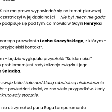
 PiS nie ma prawa wypowiadać się na temat pierwszej
czestniczył w jej działalności.
– Nie był, niech nie gada
e podpisuje się pod tym, co mówiła w Gdyni
Henryka
zmarłego prezydenta
Lecha Kaczyńskiego
, z którym –
 przyjacielski kontakt”.
iem – będzie wyglądała przyszłość “Solidarności”
 problemem jest radykalizacja związku i jego
 Śniadka.
swoje bóle i żale nad klasą robotniczą niekoniecznie
ia –
powiedział i dodał, że zna wiele przypadków, kiedy
nkrutowały stocznie.
k nie otrzymał od pana Boga temperamentu