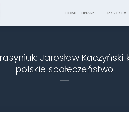
HOME
FINANSE
TURYSTYKA
asyniuk: Jarosław Kaczyński kł
polskie społeczeństwo