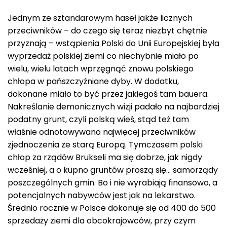
Jednym ze sztandarowym haseł jakże licznych
przeciwników – do czego się teraz niezbyt chętnie
przyznają – wstąpienia Polski do Unii Europejskiej była
wyprzedaż polskiej ziemi co niechybnie miało po
wielu, wielu latach wprzęgnąć znowu polskiego
chłopa w pańszczyźniane dyby. W dodatku,
dokonane miało to być przez jakiegoś tam bauera.
Nakreślanie demonicznych wizji padało na najbardziej
podatny grunt, czyli polską wieś, stąd też tam
właśnie odnotowywano najwięcej przeciwników
zjednoczenia ze starą Europą. Tymczasem polski
chłop za rządów Brukseli ma się dobrze, jak nigdy
wcześniej, a o kupno gruntów proszą się… samorządy
poszczególnych gmin. Bo i nie wyrabiają finansowo, a
potencjalnych nabywców jest jak na lekarstwo.
Średnio rocznie w Polsce dokonuje się od 400 do 500
sprzedaży ziemi dla obcokrajowców, przy czym