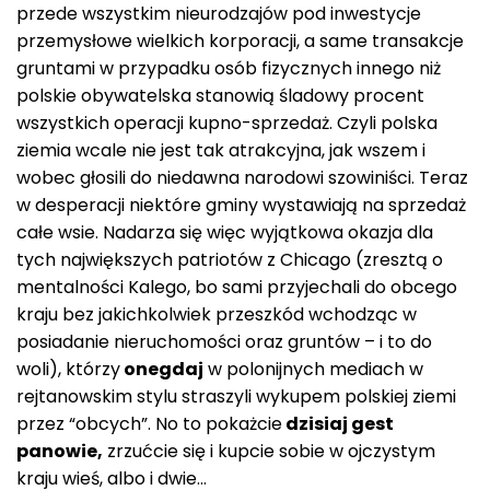
przede wszystkim nieurodzajów pod inwestycje
przemysłowe wielkich korporacji, a same transakcje
gruntami w przypadku osób fizycznych innego niż
polskie obywatelska stanowią śladowy procent
wszystkich operacji kupno-sprzedaż. Czyli polska
ziemia wcale nie jest tak atrakcyjna, jak wszem i
wobec głosili do niedawna narodowi szowiniści. Teraz
w desperacji niektóre gminy wystawiają na sprzedaż
całe wsie. Nadarza się więc wyjątkowa okazja dla
tych największych patriotów z Chicago (zresztą o
mentalności Kalego, bo sami przyjechali do obcego
kraju bez jakichkolwiek przeszkód wchodząc w
posiadanie nieruchomości oraz gruntów – i to do
woli), którzy
onegdaj
w polonijnych mediach w
rejtanowskim stylu straszyli wykupem polskiej ziemi
przez “obcych”. No to pokażcie
dzisiaj gest
panowie,
zrzućcie się i kupcie sobie w ojczystym
kraju wieś, albo i dwie…